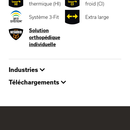
thermique (HI)
froid (CI)
Système 3-Fit
Extra large
Solution
orthopédique
individuelle
Industries
Téléchargements