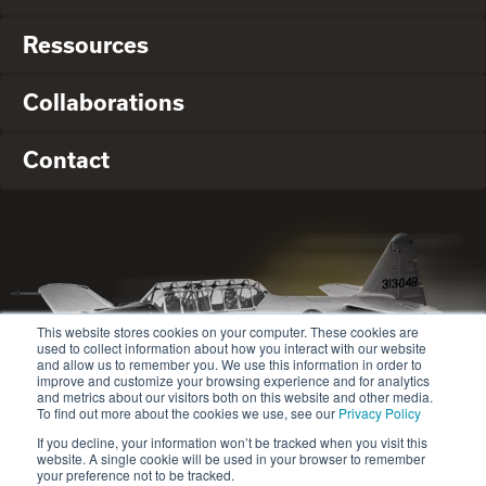
Ressources
Collaborations
Contact
This website stores cookies on your computer. These cookies are
used to collect information about how you interact with our website
and allow us to remember you. We use this information in order to
improve and customize your browsing experience and for analytics
and metrics about our visitors both on this website and other media.
To find out more about the cookies we use, see our
Privacy Policy
If you decline, your information won’t be tracked when you visit this
website. A single cookie will be used in your browser to remember
© 2020-2024 Safety Jogger All rights reserved
your preference not to be tracked.
Site map
Politique de confidentialité