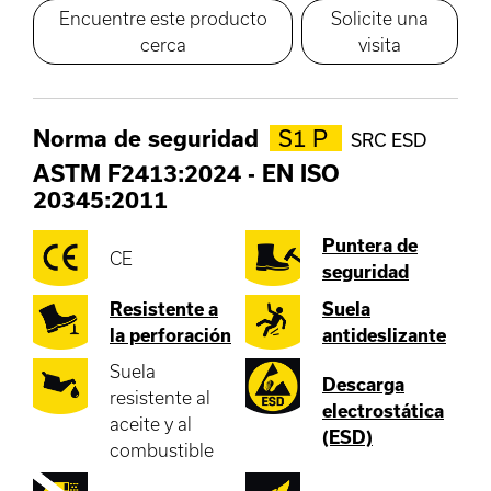
Encuentre este producto
Solicite una
cerca
visita
Norma de seguridad
S1 P
SRC ESD
ASTM F2413:2024
-
EN ISO
20345:2011
Puntera de
CE
seguridad
Resistente a
Suela
la perforación
antideslizante
Suela
Descarga
resistente al
electrostática
aceite y al
(ESD)
combustible