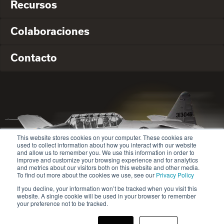
Recursos
Colaboraciones
Contacto
This website stores cookies on your computer. These cookies are
used to collect information about how you interact with our website
and allow us to remember you. We use this information in order to
improve and customize your browsing experience and for analytics
and metrics about our visitors both on this website and other media.
To find out more about the cookies we use, see our
Privacy Policy
If you decline, your information won’t be tracked when you visit this
website. A single cookie will be used in your browser to remember
© 2020-2024 Safety Jogger All rights reserved
your preference not to be tracked.
Site map
Política de privacidad