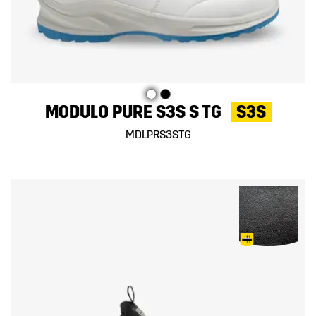
MODULO PURE S3S S TG
S3S
MDLPRS3STG