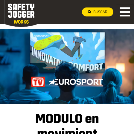
BUSCAR
¡Explore MODULO desde l
MODULO en
movimient