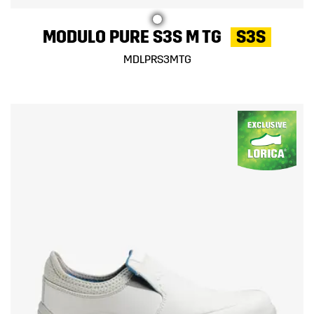
MODULO PURE S3S M TG
S3S
MDLPRS3MTG