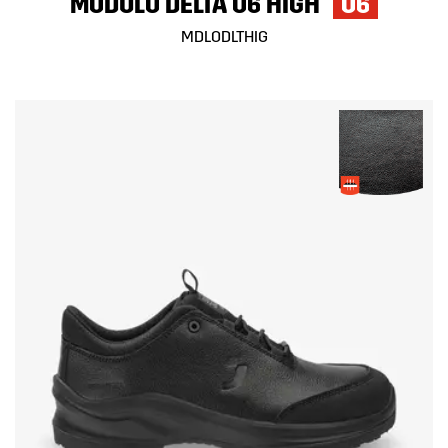
MODULO DELTA O6 HIGH
O6
MDLODLTHIG