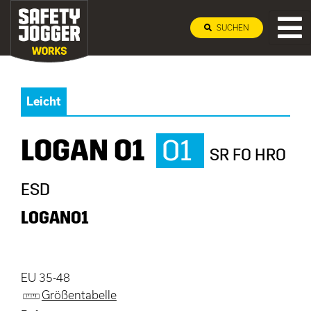
SUCHEN
Leicht
LOGAN O1
O1
SR FO HRO
ESD
LOGANO1
EU 35-48
Größentabelle