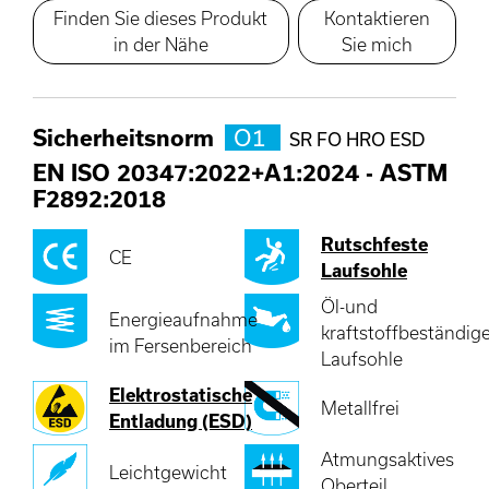
Finden Sie dieses Produkt
Kontaktieren
in der Nähe
Sie mich
Sicherheitsnorm
O1
SR FO HRO ESD
EN ISO 20347:2022+A1:2024
-
ASTM
F2892:2018
Rutschfeste
CE
Laufsohle
Öl-und
Energieaufnahme
kraftstoffbeständig
im Fersenbereich
Laufsohle
Elektrostatische
Metallfrei
Entladung (ESD)
Atmungsaktives
Leichtgewicht
Oberteil