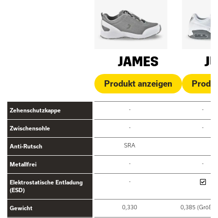
JAMES
J
Produkt anzeigen
Produk
-
-
Zehenschutzkappe
-
-
Zwischensohle
SRA
Anti-Rutsch
-
-
Metallfrei
-
Elektrostatische Entladung
(ESD)
0,330
0,385 (Größe 
Gewicht