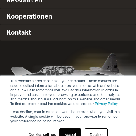
Ressourcen
Kooperationen
Kontakt
This website stores cookies on your computer. These cookies are
used to collect information about how you interact with our website
and allow us to remember you. We use this information in order to
improve and customize your browsing experience and for analytics
and metrics about our visitors both on this website and other media.
To find out more about the cookies we use, see our
Privacy Policy
If you decline, your information won’t be tracked when you visit this
website. A single cookie will be used in your browser to remember
© 2020-2024 Safety Jogger All rights reserved
your preference not to be tracked.
Site map
Datenschutz-Bestimmungen
Cookies settings
Accept
Decline