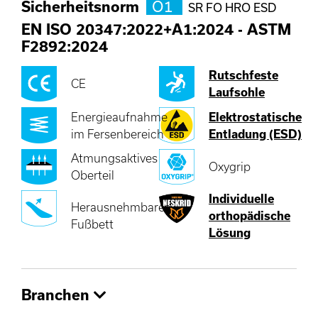
Sicherheitsnorm
O1
SR FO HRO ESD
EN ISO 20347:2022+A1:2024
-
ASTM
F2892:2024
Rutschfeste
CE
Laufsohle
Energieaufnahme
Elektrostatische
im Fersenbereich
Entladung (ESD)
Atmungsaktives
Oxygrip
Oberteil
Individuelle
Herausnehmbares
orthopädische
Fußbett
Lösung
Branchen