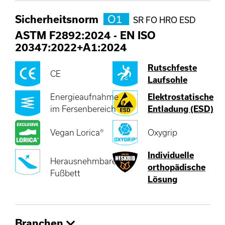
Sicherheitsnorm
O1
SR FO HRO ESD
ASTM F2892:2024
-
EN ISO
20347:2022+A1:2024
Rutschfeste
CE
Laufsohle
Energieaufnahme
Elektrostatische
im Fersenbereich
Entladung (ESD)
Vegan Lorica®
Oxygrip
Individuelle
Herausnehmbares
orthopädische
Fußbett
Lösung
Branchen