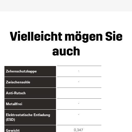
Vielleicht mögen Sie
auch
-
Zehenschutzkappe
-
Zwischensohle
Anti-Rutsch
-
Metallfrei
-
Elektrostatische Entladung
(ESD)
0,347
Gewicht