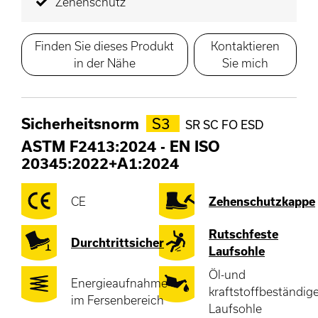
Zehenschutz
Finden Sie dieses Produkt
Kontaktieren
in der Nähe
Sie mich
Sicherheitsnorm
S3
SR SC FO ESD
ASTM F2413:2024
-
EN ISO
20345:2022+A1:2024
CE
Zehenschutzkappe
Rutschfeste
Durchtrittsicher
Laufsohle
Öl-und
Energieaufnahme
kraftstoffbeständig
im Fersenbereich
Laufsohle