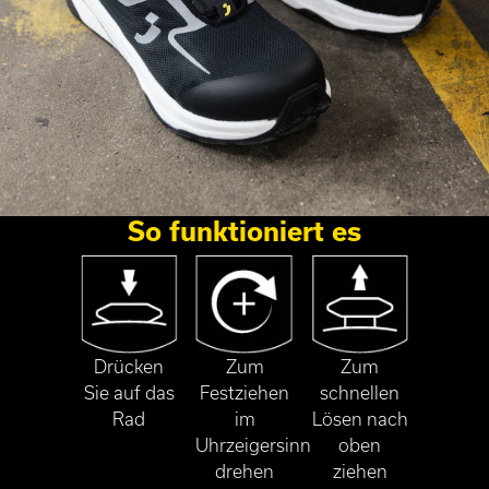
So funktioniert es
Drücken
Zum
Zum
Sie auf das
Festziehen
schnellen
Rad
im
Lösen nach
Uhrzeigersinn
oben
drehen
ziehen