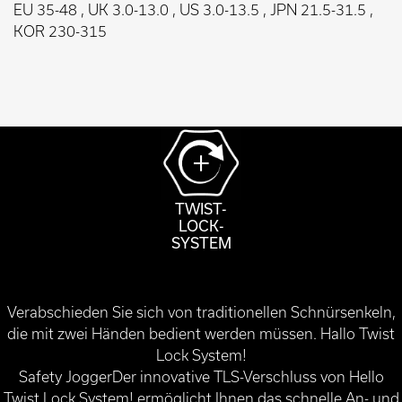
EU 35-48 , UK 3.0-13.0 , US 3.0-13.5 , JPN 21.5-31.5 ,
KOR 230-315
TWIST-
LOCK-
SYSTEM
Verabschieden Sie sich von traditionellen Schnürsenkeln,
die mit zwei Händen bedient werden müssen. Hallo Twist
Lock System!
Safety JoggerDer innovative TLS-Verschluss von Hello
Twist Lock System! ermöglicht Ihnen das schnelle An- und