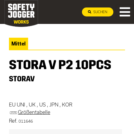
SUCHEN
Mittel
STORA V P2 10PCS
STORAV
EU UNI , UK , US , JPN , KOR
Größentabelle
Ref.
011646