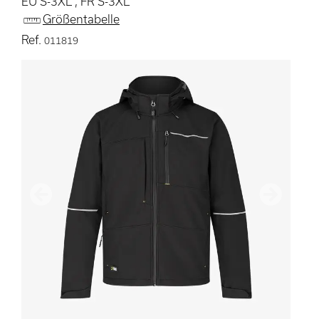
EU S-3XL , FR S-3XL
Größentabelle
Ref.
011819
Vorherige
Nächster