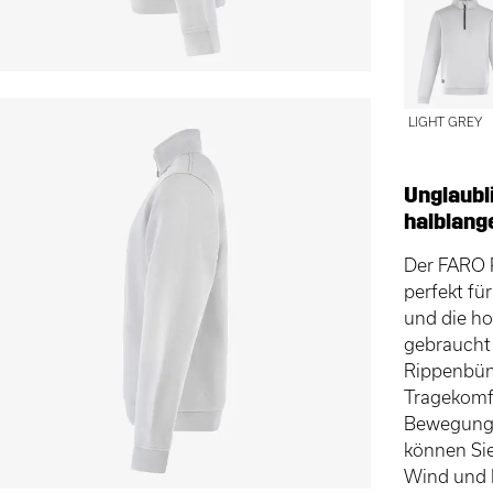
LIGHT GREY
Unglaubl
halblang
Der FARO P
perfekt fü
und die ho
gebraucht 
Rippenbün
Tragekomfo
Bewegungs
können Sie
Wind und K