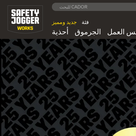
فئة
جديد ومميز
بس العمل
الجرموق
أحذية
25 سنة Safety Jogger