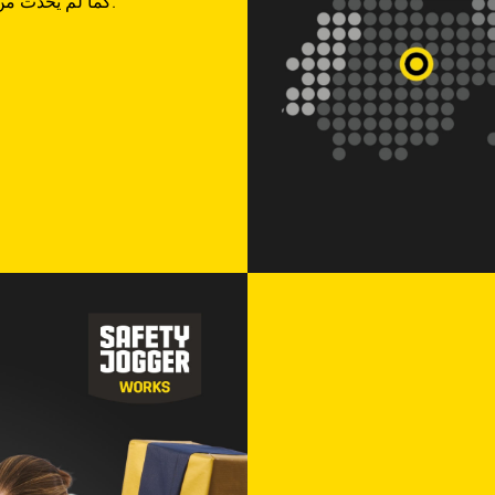
البرامج التفاعلية وجرب روح Safety Jogger كما لم يحدث من قبل.