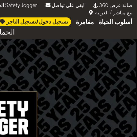
صالة عرض 360
ابقى على تواصل
العمل في Safety Jogger
بيع مباشر
/
العربية
أسلوب الحياة
مفامرة
تسجيل دخول/تسجيل التاجر
الحما