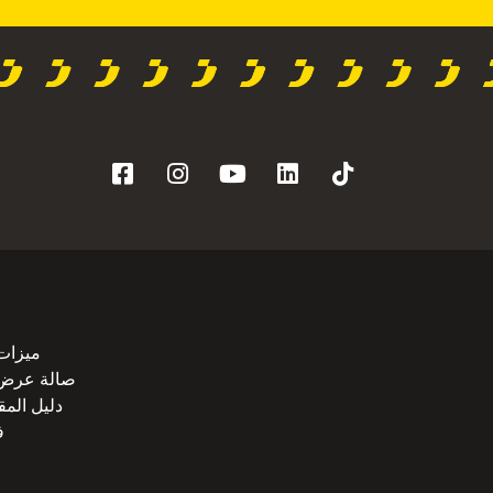
ميزات 
صالة عرض 60
دليل الم
ف