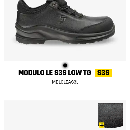
MODULO LE S3S LOW TG
S3S
MDLOLEAS3L