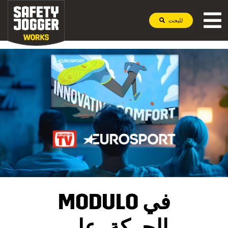
للبحث
MODULO في
الحركة، على