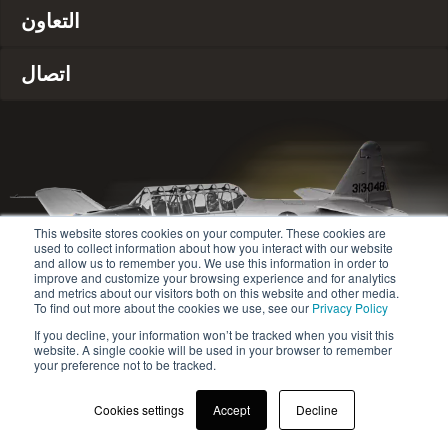
التعاون
اتصال
This website stores cookies on your computer. These cookies are
used to collect information about how you interact with our website
and allow us to remember you. We use this information in order to
improve and customize your browsing experience and for analytics
and metrics about our visitors both on this website and other media.
To find out more about the cookies we use, see our
Privacy Policy
If you decline, your information won’t be tracked when you visit this
website. A single cookie will be used in your browser to remember
© 2020-2024 Safety Jogger All rights reserved
your preference not to be tracked.
سياسة الخصوصية
Site map
Cookies settings
Accept
Decline