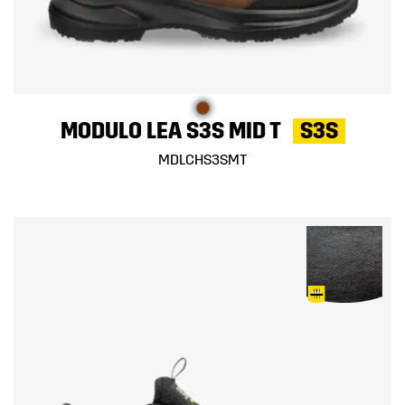
MODULO LEA S3S MID T
S3S
MDLCHS3SMT