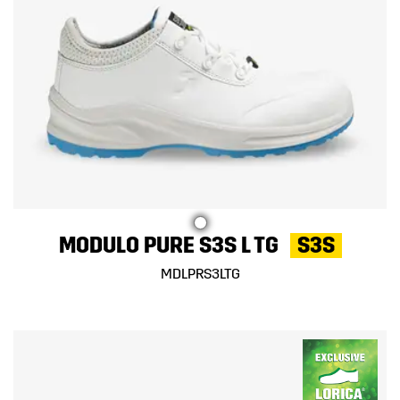
MODULO PURE S3S L TG
S3S
MDLPRS3LTG