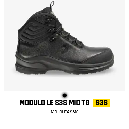
MODULO LE S3S MID TG
S3S
MDLOLEAS3M