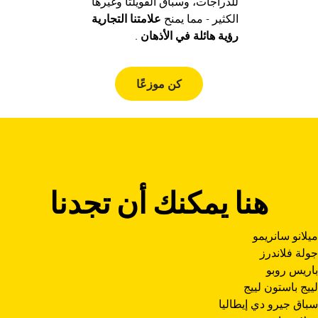
للدراجات، وسباق الفويلتا وغيرها
الكثير - مما يمنح
علامتنا التجارية
رؤية هائلة في الأذهان
.
كن موزعًا
هنا يمكنك أن تجدنا
ميلانو سانريمو
جولة فلاندرز
باريس روبو
لييج باستون لييج
سباق جيرو دي إيطاليا