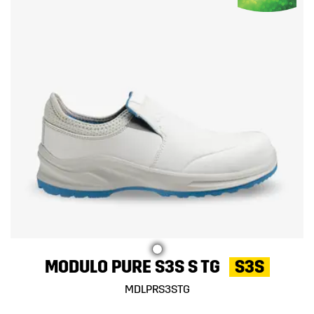
MODULO PURE S3S S TG
S3S
MDLPRS3STG