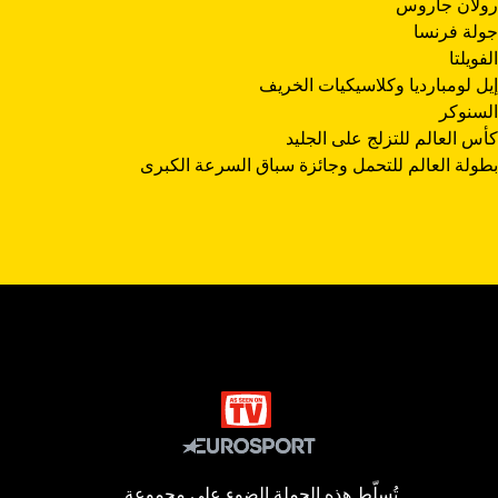
رولان جاروس
جولة فرنسا
الفويلتا
إيل لومبارديا وكلاسيكيات الخريف
السنوكر
كأس العالم للتزلج على الجليد
بطولة العالم للتحمل وجائزة سباق السرعة الكبرى
تُسلّط هذه الحملة الضوء على مجموعة