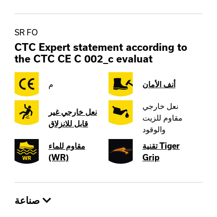
SR FO
CTC Expert statement according to
the CTC CE C 002_c evaluat
أنف الأمان
م
نعل خارجي
نعل خارجي غير
مقاوم للزيت
قابل للانزلاق
والوقود
تقنية Tiger
مقاوم للماء
(WR)
Grip
صناعة