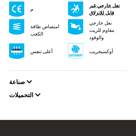
نعل خارجي غير
م
قابل للانزلاق
نعل خارجي
امتصاص طاقة
مقاوم للزيت
الكعب
والوقود
أوكسيجريب
أعلى تنفس
صناعة
التحميلات