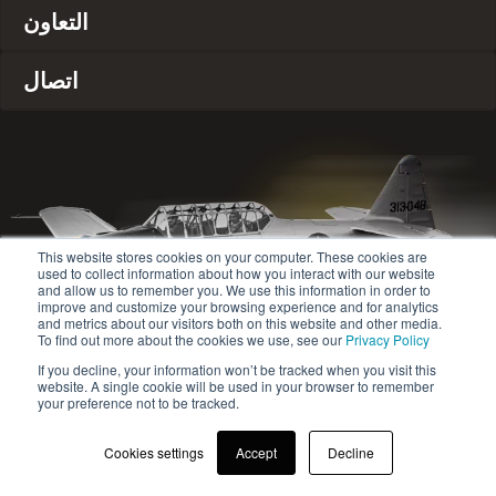
التعاون
اتصال
This website stores cookies on your computer. These cookies are
used to collect information about how you interact with our website
and allow us to remember you. We use this information in order to
improve and customize your browsing experience and for analytics
and metrics about our visitors both on this website and other media.
To find out more about the cookies we use, see our
Privacy Policy
If you decline, your information won’t be tracked when you visit this
website. A single cookie will be used in your browser to remember
© 2020-2024 Safety Jogger All rights reserved
your preference not to be tracked.
سياسة الخصوصية
Site map
Cookies settings
Accept
Decline