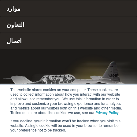
موارد
التعاون
اتصال
This website stores cookies on your computer. These cookies are
used to collect information about how you interact with our website
and allow us to remember you. We use this information in order to
improve and customize your browsing experience and for analytics
and metrics about our visitors both on this website and other media.
To find out more about the cookies we use, see our
Privacy Policy
If you decline, your information won’t be tracked when you visit this
website. A single cookie will be used in your browser to remember
© 2020-2024 Safety Jogger All rights reserved
your preference not to be tracked.
سياسة الخصوصية
Site map