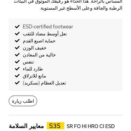
المساس بالراحة. هذا الحذاء هو رفيقك الموثوق في البيئات
الرطبة والجافة وعلى الأسطح غير المستوية.
ESD-certified footwear
نعل أوسط مضاد للثقب
حماية اصبع القدم
خفيف الوزن
خالية من المعادن
تنفس
طارد للماء
مانع للانزلاق
تعديل العظام (نسكريد)
اطلب زيارة
S3S
معايير السلامة
SR FO HI HRO CI ESD