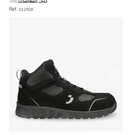
دليل المقاسات
Ref.
012908
التالي
سابق