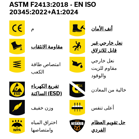
ASTM F2413:2018
-
EN ISO
20345:2022+A1:2024
أنف الأمان
م
نعل خارجي غير
مقاومة الانثقاب
قابل للانزلاق
نعل خارجي
امتصاص طاقة
مقاوم للزيت
الكعب
والوقود
تفريغ الكهرباء
خالية من المعادن
الساكنة (ESD)
أعلى تنفس
وزن خفيف
حل تقويم العظام
اختراق المياه
الفردي
وامتصاصها