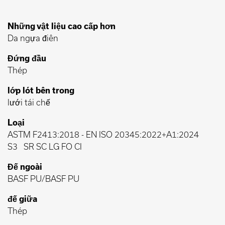
Những vật liệu cao cấp hơn
Da ngựa điên
Đứng đầu
Thép
lớp lót bên trong
lưới tái chế
Loại
ASTM F2413:2018
-
EN ISO 20345:2022+A1:2024
S3
SR SC LG FO CI
Đế ngoài
BASF PU/BASF PU
đế giữa
Thép