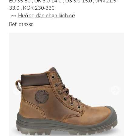
EU 35-50 , UK 3.0-14.0 , US 3.0-15.0 , JPN 21.5-
33.0 , KOR 230-330
Hướng dẫn chọn kích cỡ
Ref.
013380
Trước
Tiếp the