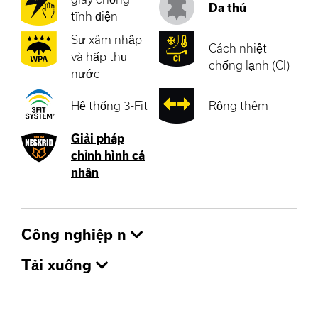
Da thú
tĩnh điện
Sự xâm nhập
Cách nhiệt
và hấp thụ
chống lạnh (CI)
nước
Hệ thống 3-Fit
Rộng thêm
Giải pháp
chỉnh hình cá
nhân
Công nghiệp n
Tải xuống