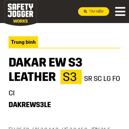
TÌM KIẾM
Trung bình
DAKAR EW S3
LEATHER
S3
SR SC LG FO
CI
DAKREWS3LE