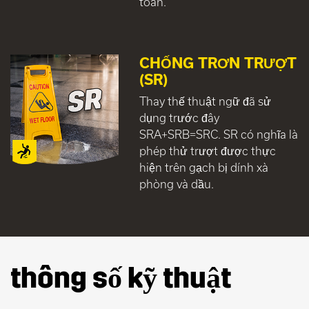
toàn.
CHỐNG TRƠN TRƯỢT
(SR)
Thay thế thuật ngữ đã sử
dụng trước đây
SRA+SRB=SRC. SR có nghĩa là
phép thử trượt được thực
hiện trên gạch bị dính xà
phòng và dầu.
thông số kỹ thuật