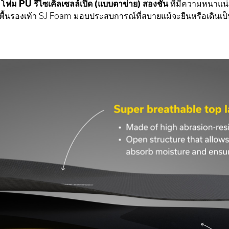
ย
โฟม PU รีไซเคิลเซลล์เปิด (แบบตาข่าย) สองชั้น
ที่มีความหนาแน่
ัน พื้นรองเท้า SJ Foam มอบประสบการณ์ที่สบายแม้จะยืนหรือเดินเ