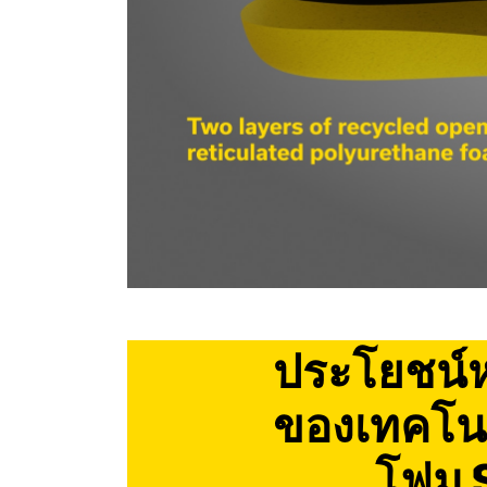
ประโยชน์ห
ของเทคโนโ
โฟม 