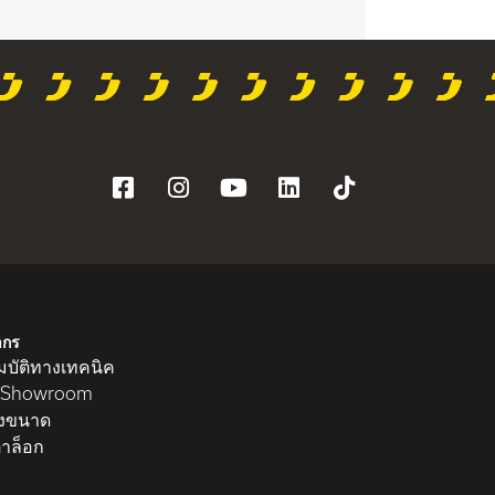
ากร
บัติทางเทคนิค
 Showroom
งขนาด
าล็อก