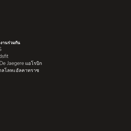
งานร่วมกัน
S
sfit
 De Jaegere แอโรบิก
าลโลหะอัลคาทราซ