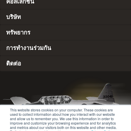
คอลเลกชัน
บริษัท
ทรัพยากร
การทำงานร่วมกัน
ติดต่อ
This website stores cookies on your computer. These cookies are
used to collect information about how you interact with our website
and allow us to remember you. We use this information in order to
improve and customize your browsing experience and for analytics
and metrics about our visitors both on this website and other media.