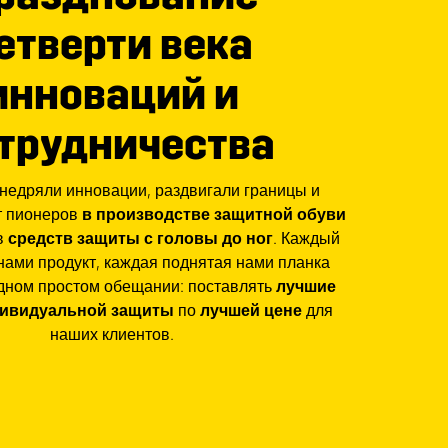
етверти века
инноваций и
трудничества
недряли инновации, раздвигали границы и
от пионеров
в производстве защитной обуви
в
средств защиты с головы до ног
. Каждый
ами продукт, каждая поднятая нами планка
дном простом обещании: поставлять
лучшие
дивидуальной защиты
по
лучшей цене
для
наших клиентов.