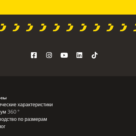
рсы
ические характеристики
ум 360 °
водство по размерам
лог