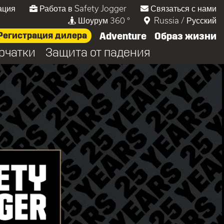
ация
Работа в Safety Jogger
Связаться с нами
Шоурум 360 °
Russia
/
Русский
Регистрация дилера
Adventure
Образ жизни
рчатки
Защита от падения