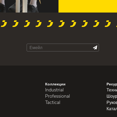
Коллекции
Ресу
Industrial
Техн
Professional
Шоур
Tactical
Руко
Ката