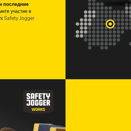
и последние
мите участие в
х Safety Jogger