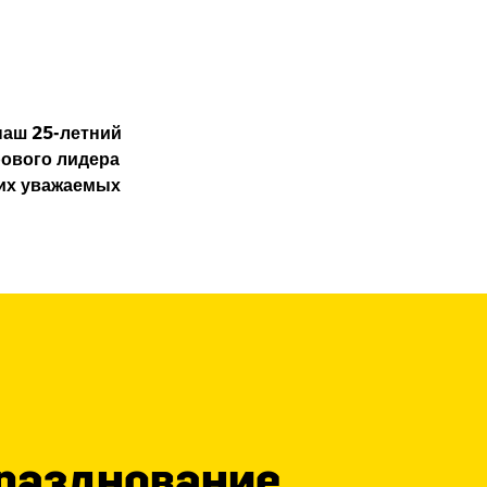
наш 25-летний
рового лидера
ших уважаемых
разднование