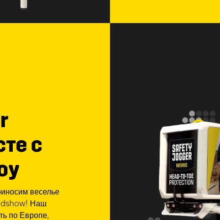
r
те с
оу
риносим веселье
oadshow! Наш
ть по Европе,