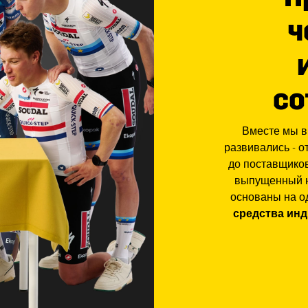
ч
со
Вместе мы в
развивались - 
до поставщико
выпущенный н
основаны на о
средства ин