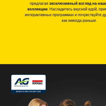
предлагая
эксклюзивный взгляд на наш
коллекции
. Насладитесь вкусной едой, при
интерактивных программах и почувствуйте ду
как никогда раньше.