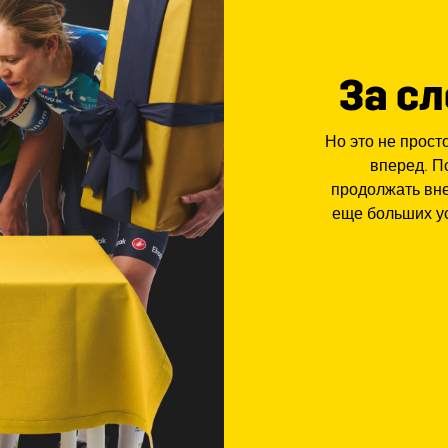
За с
Но это не прост
вперед. П
продолжать вне
еще больших у