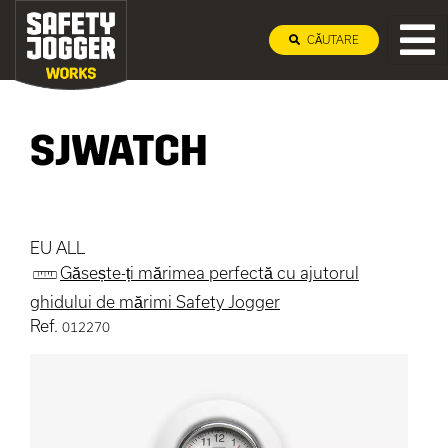
CĂUTARE
SJWATCH
EU ALL
Găsește-ți mărimea perfectă cu ajutorul
ghidului de mărimi Safety Jogger
Ref.
012270