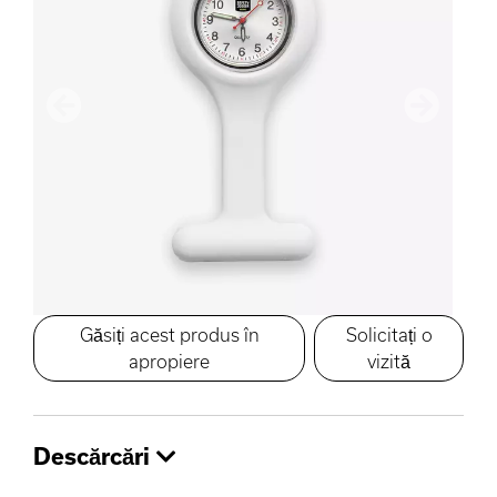
Anterior
Următoru
Găsiți acest produs în
Solicitați o
apropiere
vizită
Descărcări