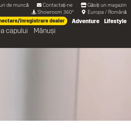
uri de muncă
Contactați-ne
Găsiți un magazin
Showroom 360°
Europa
/
Română
ectare/înregistrare dealer
Adventure
Lifestyle
ia capului
Mănuși