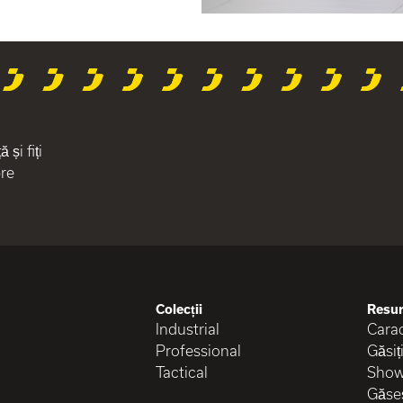
și fiți
pre
Colecții
Resu
Industrial
Carac
Professional
Găsiț
Tactical
Show
Găseș