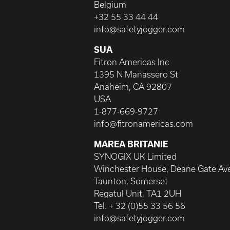
Belgium
+32 55 33 44 44
info@safetyjogger.com
SUA
Fitron Americas Inc
1395 N Manassero St
Anaheim, CA 92807
USA
1-877-669-9727
info@fitronamericas.com
MAREA BRITANIE
SYNOGIX UK Limited
Winchester House, Deane Gate Av
Taunton, Somerset
Regatul Unit, TA1 2UH
Tel. + 32 (0)55 33 56 56
info@safetyjogger.com