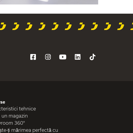
rse
teristici tehnice
i un magazin
room 360°
te-ți mărimea perfectă cu