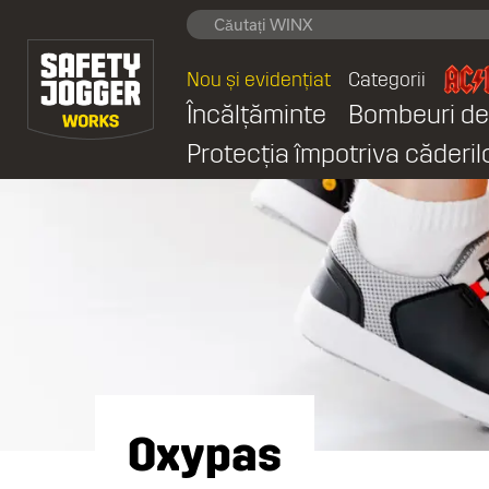
Nou și evidențiat
Categorii
Încălțăminte
Bombeuri de
Protecția împotriva căderil
Oxypas
Oxypas