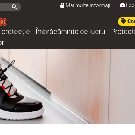
Mai multe informații
Loc
Con
 protecție
Îmbrăcăminte de lucru
Protecț
or