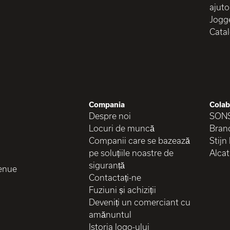
ajuto
Jogg
Cata
Compania
Colab
Despre noi
SON
Locuri de muncă
Brand
Companii care se bazează
Stijn
pe soluțiile noastre de
Alcat
siguranță
enue
Contactați-ne
Fuziuni și achiziții
Deveniți un comerciant cu
amănuntul
Istoria logo-ului