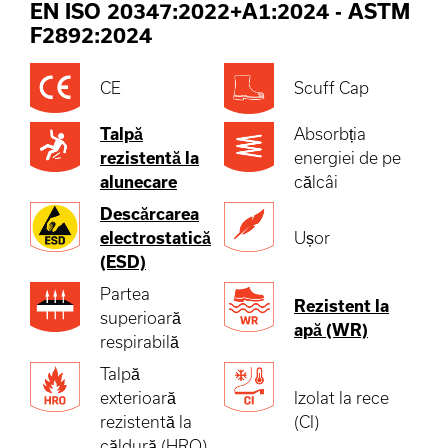
EN ISO 20347:2022+A1:2024
-
ASTM
F2892:2024
CE
Scuff Cap
Talpă
Absorbția
rezistentă la
energiei de pe
alunecare
călcâi
Descărcarea
electrostatică
Ușor
(ESD)
Partea
Rezistent la
superioară
apă (WR)
respirabilă
Talpă
exterioară
Izolat la rece
rezistentă la
(CI)
căldură (HRO)