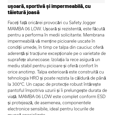
ușoară, sportivă și impermeabilă, cu
tăietură joasă
Faceți față oricărei provocări cu Safety Jogger
MAMBA 06 LOW. Ușoară și rezistentă, este făcută
pentru a performa în medii solicitante. Membrana
impermeabilă vă menține picioarele uscate în
condiții umede, în timp ce talpa din cauciuc oferă
aderență și tracțiune excepționale pe o varietate de
suprafețe alunecoase. Izolația la rece asigură un
mediu stabil pentru picioare și oferă confort în
orice anotimp. Talpa exterioară este construită cu
tehnologia HRO și poate rezista la căldură de până
la 300°C. Un capac de protecție robust întărește
pantoful împotriva uzurii și îi prelungește durata de
viață. MAMBA 06 LOW este complet conform ESD
și protejează, de asemenea, componentele
electronice sensibile, ideal pentru locurile de
muncă specializate.