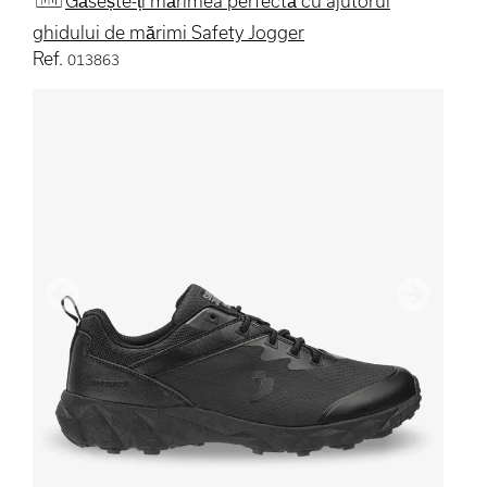
Găsește-ți mărimea perfectă cu ajutorul
ghidului de mărimi Safety Jogger
Ref.
013863
Anterior
Următoru