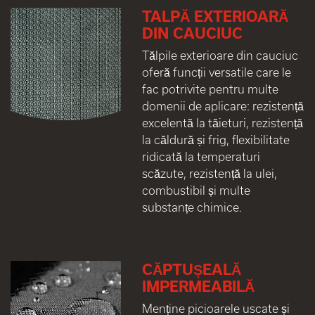
TALPĂ EXTERIOARĂ
DIN CAUCIUC
Tălpile exterioare din cauciuc
oferă funcții versatile care le
fac potrivite pentru multe
domenii de aplicare: rezistență
excelentă la tăieturi, rezistență
la căldură și frig, flexibilitate
ridicată la temperaturi
scăzute, rezistență la ulei,
combustibil și multe
substanțe chimice.
CĂPTUȘEALĂ
IMPERMEABILĂ
Menține picioarele uscate și