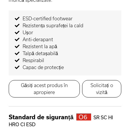
ESD-certified footwear
Rezistența suprafeței la cald
Ușor
Anti-derapant
Rezistent la apă
Talpă detașabilă
Respirabil
Capac de protecție
Găsiți acest produs în
Solicitați o
apropiere
vizită
Standard de siguranță
O6
SR SC HI
HRO CI ESD