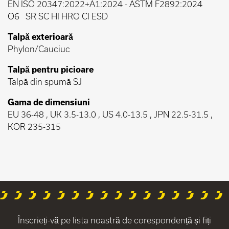
EN ISO 20347:2022+A1:2024
-
ASTM F2892:2024
O6
SR SC HI HRO CI ESD
Talpă exterioară
Phylon/Cauciuc
Talpă pentru picioare
Talpă din spumă SJ
Gama de dimensiuni
EU 36-48 , UK 3.5-13.0 , US 4.0-13.5 , JPN 22.5-31.5 ,
KOR 235-315
Înscrieți-vă pe lista noastră de corespondență și fiți