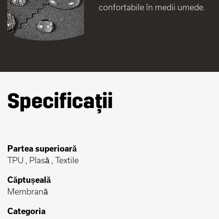
confortabile în medii umede.
Specificații
Partea superioară
TPU , Plasă , Textile
Căptușeală
Membrană
Categoria