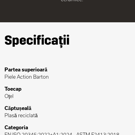
Specificații
Partea superioară
Piele Action Barton
Toecap
Oţel
Căptușeală
Plasă reciclată
Categoria
EN ISO 20345:2022+A1:2024
-
ASTM F2413:2018