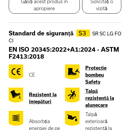
Găsiți acest produs în
Solicitați o
apropiere
vizită
Standard de siguranță
S3
SR SC LG FO
CI
EN ISO 20345:2022+A1:2024
-
ASTM
F2413:2018
Protecție
CE
bombeu
Safety
Talpă
Rezistent la
rezistentă la
înțepături
alunecare
Talpă
Absorbția
exterioară
energiei de pe
rezistentă la