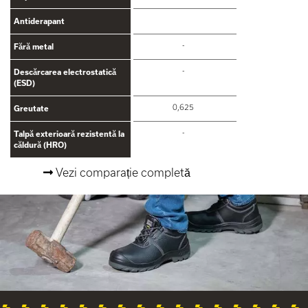
Antiderapant
-
Fără metal
-
Descărcarea electrostatică
(ESD)
0,625
Greutate
-
Talpă exterioară rezistentă la
căldură (HRO)
Vezi comparație completă