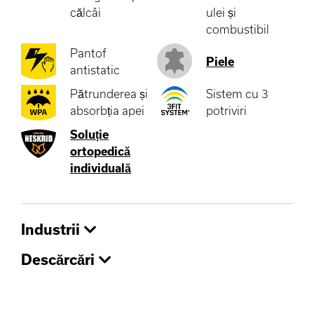
călcâi
ulei și
combustibil
Pantof
Piele
antistatic
Pătrunderea și
Sistem cu 3
absorbția apei
potriviri
Soluție
ortopedică
individuală
Industrii
Descărcări