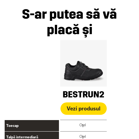
S-ar putea să vă
placă și
BESTRUN2
Vezi produsul
Oţel
Toecap
Oţel
Talpă intermediară