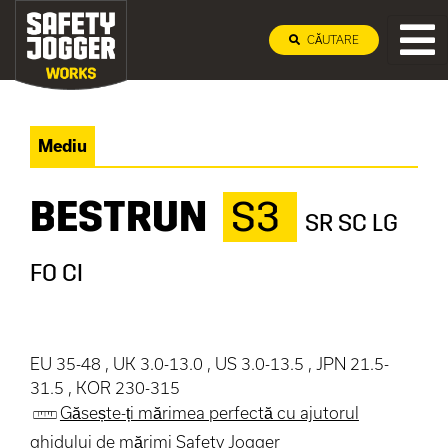
CĂUTARE
Mediu
BESTRUN
S3
SR SC LG
FO CI
EU 35-48 , UK 3.0-13.0 , US 3.0-13.5 , JPN 21.5-
31.5 , KOR 230-315
Găsește-ți mărimea perfectă cu ajutorul
ghidului de mărimi Safety Jogger