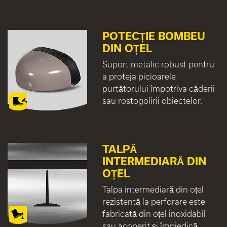
POTECȚIE BOMBEU
DIN OȚEL
Suport metalic robust pentru
a proteja picioarele
purtătorului împotriva căderii
sau rostogolirii obiectelor.
TALPĂ
INTERMEDIARĂ DIN
OȚEL
Talpa intermediară din oțel
rezistentă la perforare este
fabricată din oțel inoxidabil
sau acoperit și împiedică