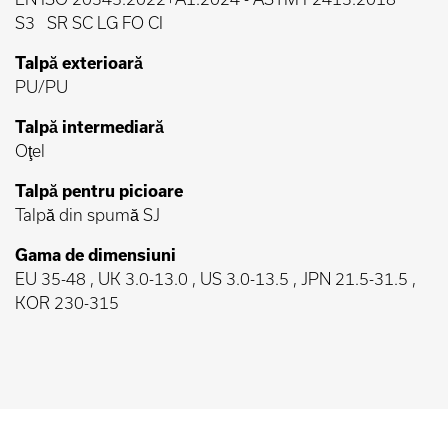
S3
SR SC LG FO CI
Talpă exterioară
PU/PU
Talpă intermediară
Oţel
Talpă pentru picioare
Talpă din spumă SJ
Gama de dimensiuni
EU 35-48 , UK 3.0-13.0 , US 3.0-13.5 , JPN 21.5-31.5 ,
KOR 230-315