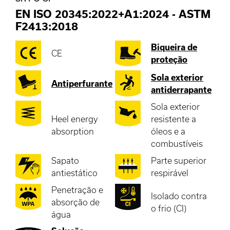
EN ISO 20345:2022+A1:2024
-
ASTM
F2413:2018
Biqueira de
CE
proteção
Sola exterior
Antiperfurante
antiderrapante
Sola exterior
Heel energy
resistente a
absorption
óleos e a
combustíveis
Sapato
Parte superior
antiestático
respirável
Penetração e
Isolado contra
absorção de
o frio (CI)
água