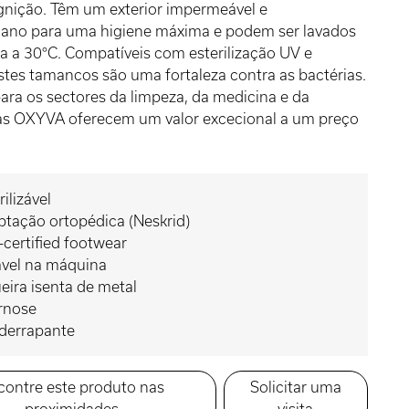
ignição. Têm um exterior impermeável e
riano para uma higiene máxima e podem ser lavados
 a 30°C. Compatíveis com esterilização UV e
stes tamancos são uma fortaleza contra as bactérias.
para os sectores da limpeza, da medicina e da
 as OXYVA oferecem um valor excecional a um preço
rilizável
tação ortopédica (Neskrid)
certified footwear
ável na máquina
eira isenta de metal
rnose
iderrapante
contre este produto nas
Solicitar uma
proximidades
visita