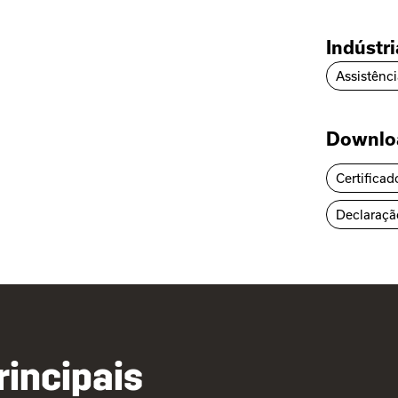
Indústr
Assistênc
Downlo
Certificad
Declaraçã
rincipais