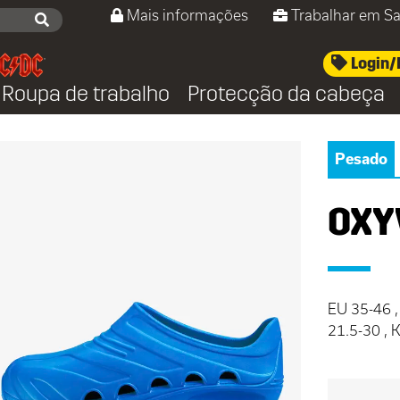
Mais informações
Trabalhar em Sa
Login/
Roupa de trabalho
Protecção da cabeça
Pesado
OXY
EU 35-46 ,
21.5-30 ,