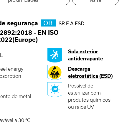
de segurança
OB
SR E A ESD
2892:2018
-
EN ISO
2022(Europe)
Sola exterior
E
antiderrapante
eel energy
Descarga
bsorption
eletrostática (ESD)
Possível de
esterilizar com
sento de metal
produtos químicos
ou raios UV
avável a 30 °C