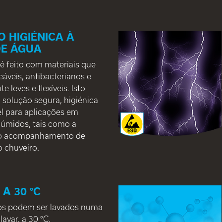
 HIGIÉNICA À
DE ÁGUA
é feito com materiais que
áveis, antibacterianos e
 leves e flexíveis. Isto
 solução segura, higiénica
el para aplicações em
úmidos, tais como a
 o acompanhamento de
o chuveiro.
A 30 °C
os podem ser lavados numa
avar, a 30 °C.