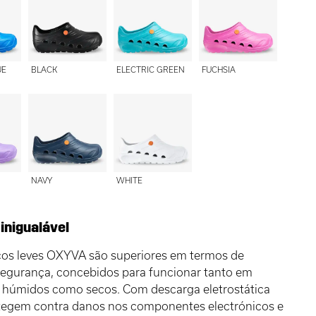
UE
BLACK
ELECTRIC GREEN
FUCHSIA
NAVY
WHITE
inigualável
os leves OXYVA são superiores em termos de
segurança, concebidos para funcionar tanto em
 húmidos como secos. Com descarga eletrostática
otegem contra danos nos componentes electrónicos e