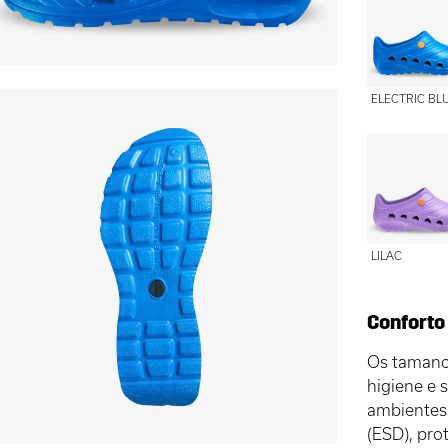
ELECTRIC BL
LILAC
Conforto 
Os tamanc
higiene e 
ambientes
(ESD), pr