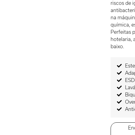
riscos de 
antibacte
na máquina
química, e
Perfeitas 
hotelaria,
baixo.
Este
Adap
ESD-
Lav
Biqu
Ove
Ant
En