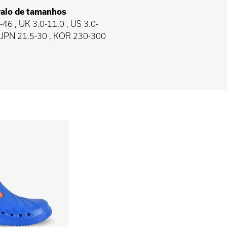
valo de tamanhos
46 , UK 3.0-11.0 , US 3.0-
, JPN 21.5-30 , KOR 230-300