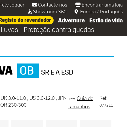
fety Jogger
Contacte-nos
Encontrar uma loja
Showroom 360
Europa
/
Português
Registo do revendedor
Adventure
Estilo de vida
Luvas
Proteção contra quedas
VA
OB
SR E A ESD
 UK 3.0-11.0 , US 3.0-12.0 , JPN
Ref.
Guia de
 KOR 230-300
077211
tamanhos