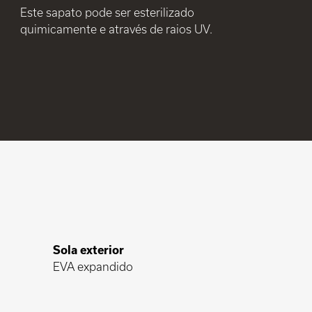
Este sapato pode ser esterilizado
quimicamente e através de raios UV.
Sola exterior
EVA expandido