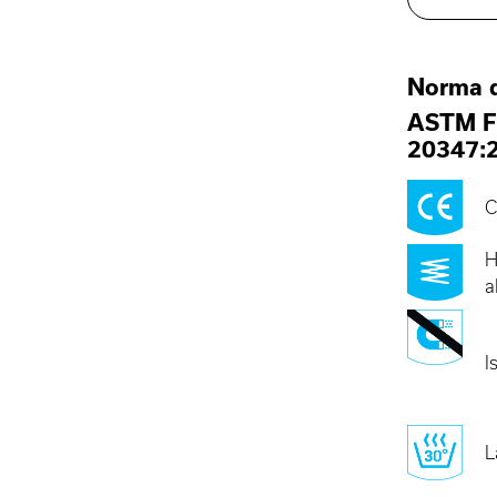
Norma 
ASTM F
20347:
C
H
a
I
L