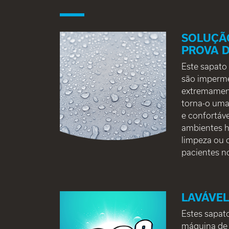
SOLUÇÃO
PROVA 
Este sapato 
são imperme
extremamente
torna-o uma
e confortáv
ambientes h
limpeza ou
pacientes n
LAVÁVEL 
Estes sapat
máquina de l