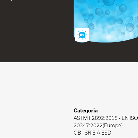
Categoria
ASTM F2892:2018
-
EN ISO
20347:2022(Europe)
OB
SR E A ESD