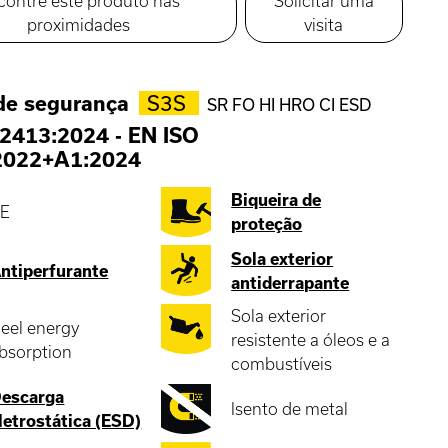
contre este produto nas
Solicitar uma
proximidades
visita
de segurança
S3S
SR FO HI HRO CI ESD
2413:2024
-
EN ISO
2022+A1:2024
Biqueira de
E
proteção
Sola exterior
ntiperfurante
antiderrapante
Sola exterior
eel energy
resistente a óleos e a
bsorption
combustíveis
escarga
Isento de metal
letrostática (ESD)