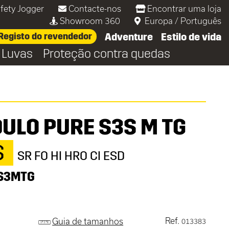
fety Jogger
Contacte-nos
Encontrar uma loja
Showroom 360
Europa
/
Português
Registo do revendedor
Adventure
Estilo de vida
Luvas
Proteção contra quedas
ULO PURE S3S M TG
S
SR FO HI HRO CI ESD
S3MTG
Ref.
Guia de tamanhos
013383