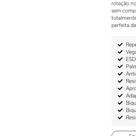
rotação n
sem compro
totalment
perfeita d
Rep
Veg
ESD-
Palm
Ant
Resi
Apr
Adap
Biqu
Biqu
Resi