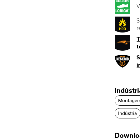
V
S
r
T
t
S
i
Indústr
Montage
Indústria
Downlo