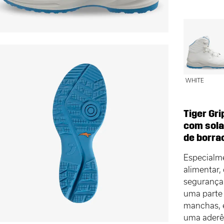
WHITE
Tiger Gri
com sola
de borra
Especialme
alimentar,
seguranç
uma parte 
manchas, 
uma aderên