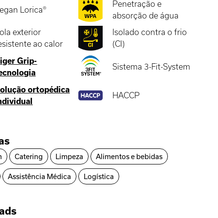
Penetração e
egan Lorica®
absorção de água
ola exterior
Isolado contra o frio
esistente ao calor
(CI)
iger Grip-
Sistema 3-Fit-System
ecnologia
olução ortopédica
HACCP
ndividual
ias
m
Catering
Limpeza
Alimentos e bebidas
Assistência Médica
Logística
ads