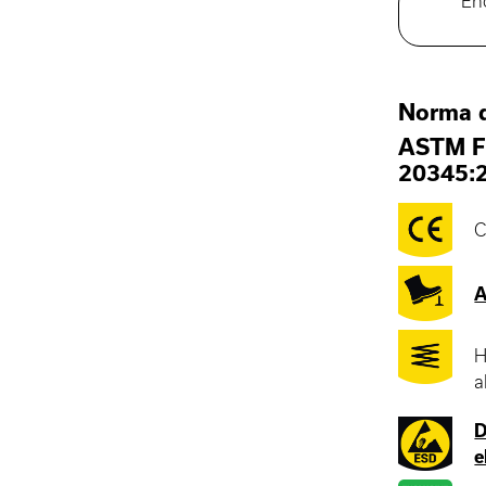
En
Norma 
ASTM F
20345:
C
A
H
a
D
e