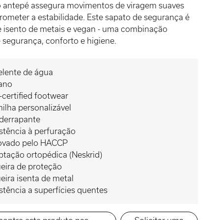
o antepé assegura movimentos de viragem suaves
meter a estabilidade. Este sapato de segurança é
e isento de metais e vegan - uma combinação
e segurança, conforto e higiene.
elente de água
ano
certified footwear
ilha personalizável
iderrapante
stência à perfuração
ovado pelo HACCP
tação ortopédica (Neskrid)
eira de proteção
eira isenta de metal
stência a superfícies quentes