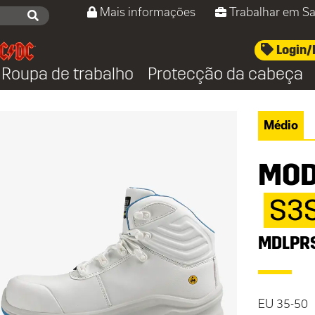
Mais informações
Trabalhar em Sa
Login/
Roupa de trabalho
Protecção da cabeça
Médio
MOD
S3
MDLPR
EU 35-50