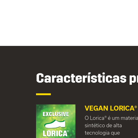
Características p
VEGAN LORICA®
O Lorica® é um materia
sintético de alta
tecnologia que