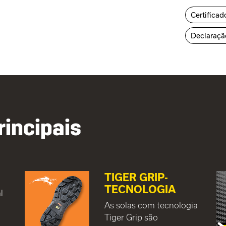
Certificad
Declaraçã
rincipais
TIGER GRIP-
TECNOLOGIA
l
As solas com tecnologia
Tiger Grip são