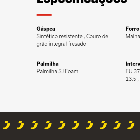
Gáspea
Forro
Sintético resistente , Couro de
Malha
grão integral fresado
Palmilha
Inter
Palmilha SJ Foam
EU 37-
13.5 