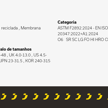
Categoria
 reciclada , Membrana
ASTM F2892:2024
-
EN ISO
20347:2022+A1:2024
O6
SR SC LG FO HI HRO C
valo de tamanhos
48 , UK 4.0-13.0 , US 4.5-
, JPN 23-31.5 , KOR 240-315