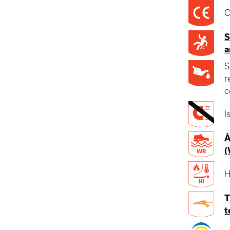
C
S
a
S
r
c
I
À
(
H
T
t