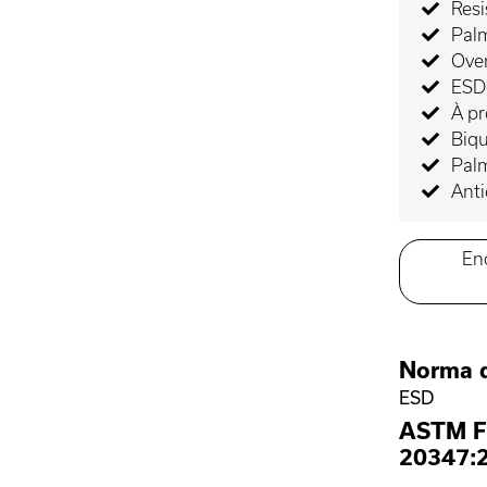
Resi
Palm
Ove
ESD-
À p
Biqu
Palm
Ant
En
Norma 
ESD
ASTM F
20347: