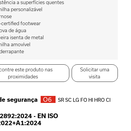
stência a superfícies quentes
ilha personalizável
rnose
certified footwear
rova de água
eira isenta de metal
ilha amovível
iderrapante
contre este produto nas
Solicitar uma
proximidades
visita
de segurança
O6
SR SC LG FO HI HRO CI
2892:2024
-
EN ISO
2022+A1:2024