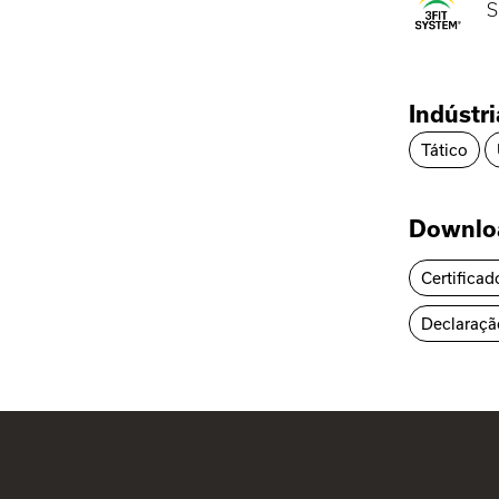
S
Indústr
Tático
Downlo
Certificad
Declaraçã