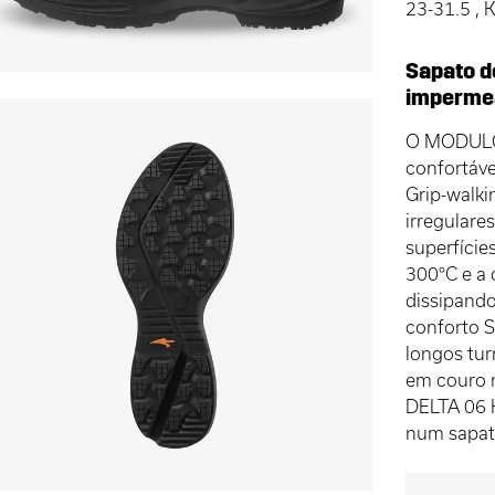
23-31.5 ,
Sapato d
impermeá
O MODULO 
confortáve
Grip-walki
irregular
superfície
300°C e a 
dissipando
conforto 
longos tur
em couro 
DELTA 06 
num sapato