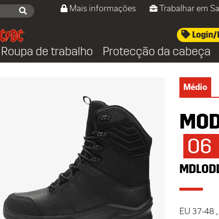
Mais informações
Trabalhar em Sa
Login/
Roupa de trabalho
Protecção da cabeça
Médio
MOD
O6
MDLODL
EU 37-48 ,