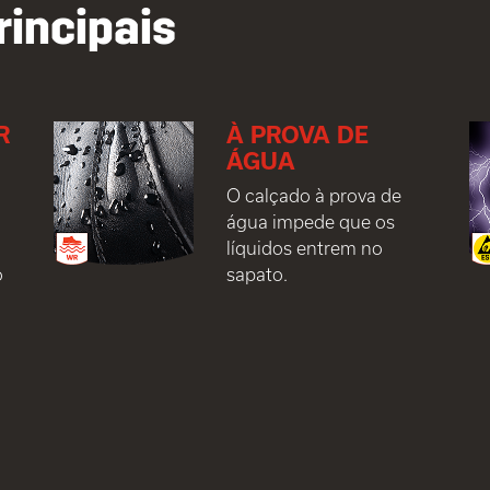
rincipais
R
À PROVA DE
ÁGUA
O calçado à prova de
água impede que os
líquidos entrem no
o
sapato.