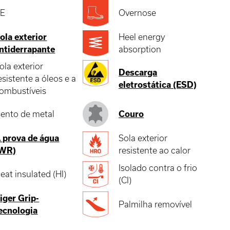
E
Overnose
ola exterior
Heel energy
ntiderrapante
absorption
ola exterior
Descarga
esistente a óleos e a
eletrostática (ESD)
ombustíveis
sento de metal
Couro
 prova de água
Sola exterior
WR)
resistente ao calor
Isolado contra o frio
eat insulated (HI)
(CI)
iger Grip-
Palmilha removível
ecnologia