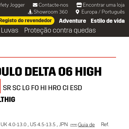
fety Jogger
Contacte-nos
Encontrar uma loja
Showroom 360
Europa
/
Português
Registo do revendedor
Adventure
Estilo de vida
Luvas
Proteção contra quedas
ULO DELTA O6 HIGH
SR SC LG FO HI HRO CI ESD
THIG
 UK 4.0-13.0 , US 4.5-13.5 , JPN
Ref.
Guia de