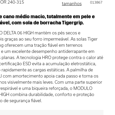
 KOR 240-315
013867
tamanhos
e cano médio macio, totalmente em pele e
vel, com sola de borracha Tigergrip.
DELTA 06 HIGH mantém os pés secos e
is graças ao seu forro impermeável. As solas Tiger
ng oferecem uma tração fiável em terrenos
es e um excelente desempenho antiderrapante em
s planas. A tecnologia HRO protege contra o calor até
certificação ESD evita a acumulação eletrostática,
 rapidamente as cargas estáticas. A palmilha de
SJ com amortecimento apoia cada passo e torna os
nos visivelmente mais leves. Com uma parte superior
respirável e uma biqueira reforçada, o MODULO
HIGH combina durabilidade, conforto e proteção
 de segurança fiável.