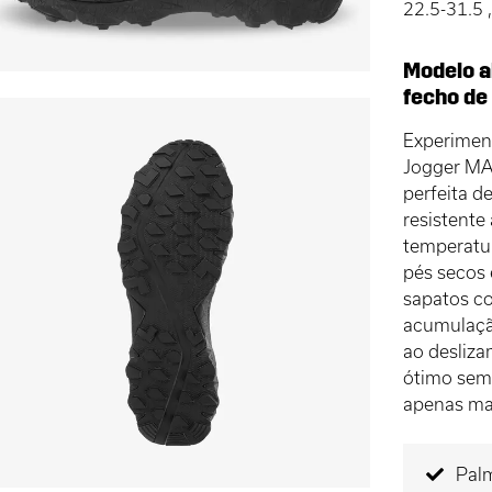
22.5-31.5
Modelo a
fecho de 
Experiment
Jogger MA
perfeita d
resistente
temperatu
pés secos
sapatos co
acumulação
ao desliz
ótimo sem
apenas ma
Palm