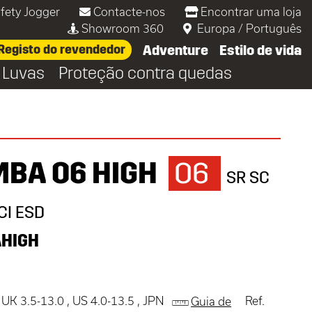
fety Jogger
Contacte-nos
Encontrar uma loja
Showroom 360
Europa
/
Português
Registo do revendedor
Adventure
Estilo de vida
Luvas
Proteção contra quedas
BA O6 HIGH
O6
SR SC
CI ESD
HIGH
 UK 3.5-13.0 , US 4.0-13.5 , JPN
Ref.
Guia de