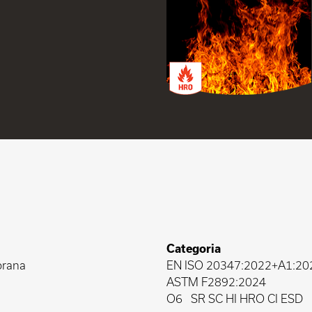
Categoria
rana
EN ISO 20347:2022+A1:20
ASTM F2892:2024
O6
SR SC HI HRO CI ESD