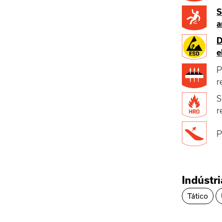
S
a
D
e
P
r
S
r
P
Indústr
Tático