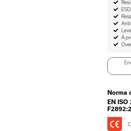
Resi
ESD-
Resp
Ant
Lev
À p
Ove
En
Norma 
EN ISO
F2892:
C