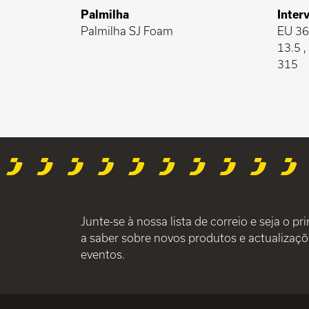
Palmilha
Inter
Palmilha SJ Foam
EU 36-
13.5 
315
Junte-se à nossa lista de correio e seja o pr
a saber sobre novos produtos e actualizaçõ
eventos.