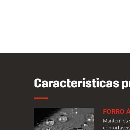
Características p
FORRO À
Mantém os s
confortávei