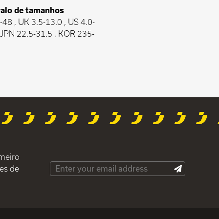
valo de tamanhos
48 , UK 3.5-13.0 , US 4.0-
, JPN 22.5-31.5 , KOR 235-
imeiro
es de