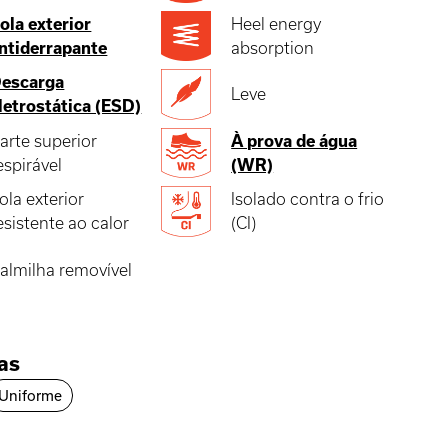
ola exterior
Heel energy
ntiderrapante
absorption
escarga
Leve
letrostática (ESD)
arte superior
À prova de água
espirável
(WR)
ola exterior
Isolado contra o frio
esistente ao calor
(CI)
almilha removível
ias
Uniforme