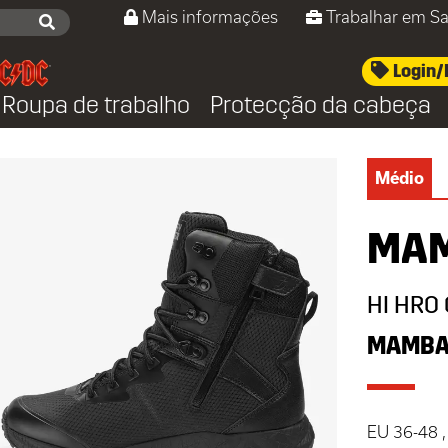
Mais informações
Trabalhar em Sa
Login/
Roupa de trabalho
Protecção da cabeça
Médio
MAM
HI HRO 
MAMBA
EU 36-48 ,