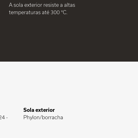
A sola exterior resiste a altas
temperaturas até 300 °C.
Sola exterior
24
-
Phylon/borracha