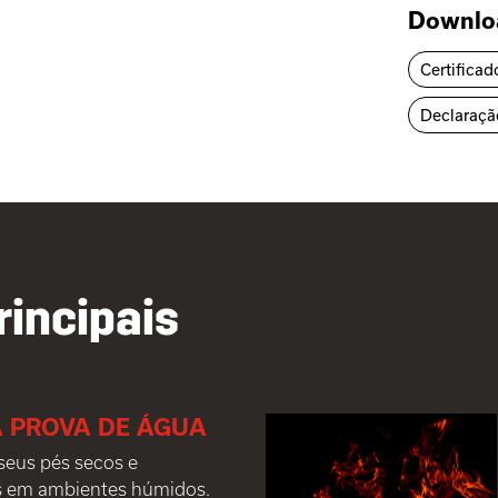
Downlo
Certificad
Declaraçã
rincipais
 PROVA DE ÁGUA
eus pés secos e
s em ambientes húmidos.