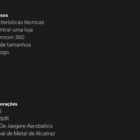
rsos
terísticas técnicas
ntrar uma loja
room 360
 de tamanhos
logo
orações
S
sfit
 De Jaegere Aerobatics
val de Metal de Alcatraz