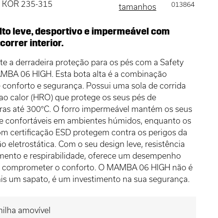
 , KOR 235-315
013864
tamanhos
lto leve, desportivo e impermeável com
correr interior.
e a derradeira proteção para os pés com a Safety
MBA 06 HIGH. Esta bota alta é a combinação
e conforto e segurança. Possui uma sola de corrida
 ao calor (HRO) que protege os seus pés de
ras até 300°C. O forro impermeável mantém os seus
 e confortáveis em ambientes húmidos, enquanto os
m certificação ESD protegem contra os perigos da
 eletrostática. Com o seu design leve, resistência
amento e respirabilidade, oferece um desempenho
 comprometer o conforto. O MAMBA 06 HIGH não é
is um sapato, é um investimento na sua segurança.
ilha amovível