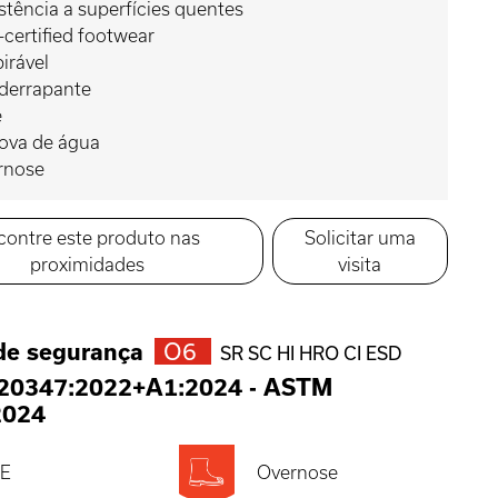
stência a superfícies quentes
certified footwear
irável
iderrapante
e
rova de água
rnose
contre este produto nas
Solicitar uma
proximidades
visita
de segurança
O6
SR SC HI HRO CI ESD
 20347:2022+A1:2024
-
ASTM
2024
E
Overnose