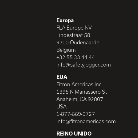
Europa
FLA Europe NV
Lindestraat 58
9700 Oudenaarde
Belgium
+32 55 33 44 44
info@safetyjogger.com
EUA
Fitron Americas Inc
1395 N Manassero St
Anaheim, CA 92807
USA
1-877-669-9727
info@fitronamericas.com
REINO UNIDO