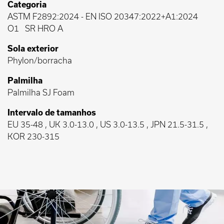
Categoria
ASTM F2892:2024
-
EN ISO 20347:2022+A1:2024
O1
SR HRO A
Sola exterior
Phylon/borracha
Palmilha
Palmilha SJ Foam
Intervalo de tamanhos
EU 35-48 , UK 3.0-13.0 , US 3.0-13.5 , JPN 21.5-31.5 ,
KOR 230-315