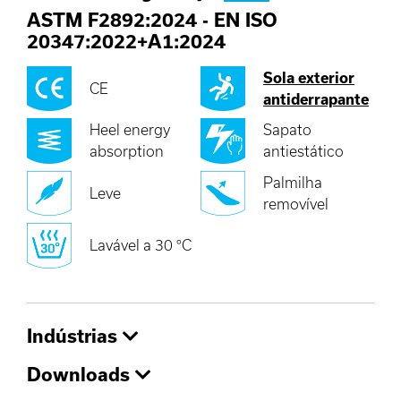
ASTM F2892:2024
-
EN ISO
20347:2022+A1:2024
Sola exterior
CE
antiderrapante
Heel energy
Sapato
absorption
antiestático
Palmilha
Leve
removível
Lavável a 30 °C
Indústrias
Downloads