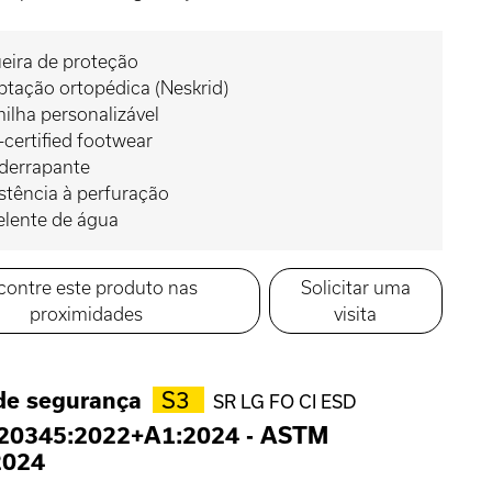
eira de proteção
tação ortopédica (Neskrid)
ilha personalizável
certified footwear
iderrapante
stência à perfuração
elente de água
contre este produto nas
Solicitar uma
proximidades
visita
de segurança
S3
SR LG FO CI ESD
 20345:2022+A1:2024
-
ASTM
2024