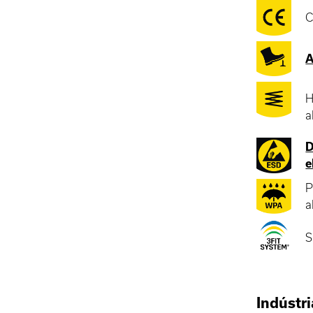
C
A
H
a
D
e
P
a
S
Indústr