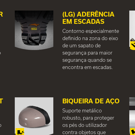
R
(LG) ADERÊNCIA
EM ESCADAS
Contorno especialmente
definido na zona do eixo
de um sapato de
o
segurança para maior
segurança quando se
encontra em escadas.
T
BIQUEIRA DE AÇO
Suporte metálico
robusto, para proteger
o
os pés do utilizador
contra objetos que