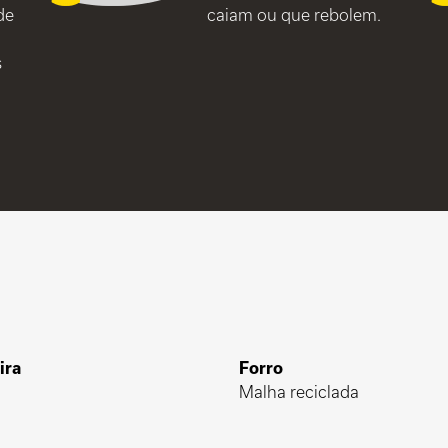
de
caiam ou que rebolem.
s
ira
Forro
Malha reciclada