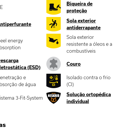
Biqueira de
E
proteção
Sola exterior
ntiperfurante
antiderrapante
Sola exterior
eel energy
resistente a óleos e a
bsorption
combustíveis
escarga
Couro
letrostática (ESD)
enetração e
Isolado contra o frio
bsorção de água
(CI)
Solução ortopédica
istema 3-Fit-System
individual
ias