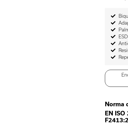
Biqu
Adap
Palm
ESD-
Ant
Resi
Rep
En
Norma 
EN ISO
F2413: