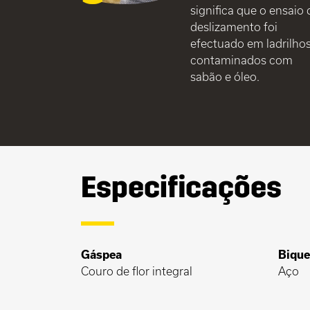
significa que o ensaio 
deslizamento foi
efectuado em ladrilho
contaminados com
sabão e óleo.
Especificações
Gáspea
Bique
Couro de flor integral
Aço