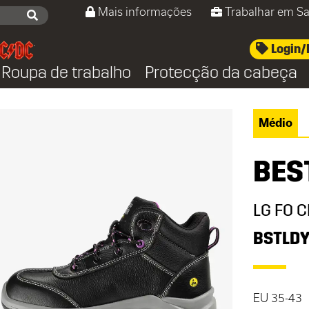
Mais informações
Trabalhar em Sa
Login/
Roupa de trabalho
Protecção da cabeça
Médio
BES
LG FO C
BSTLD
EU 35-43