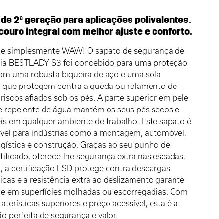
 de 2ª geração para aplicações polivalentes.
couro integral com melhor ajuste e conforto.
e e simplesmente WAW! O sapato de segurança de
dia BESTLADY S3 foi concebido para uma proteção
om uma robusta biqueira de aço e uma sola
a que protegem contra a queda ou rolamento de
 riscos afiados sob os pés. A parte superior em pele
 e repelente de água mantém os seus pés secos e
is em qualquer ambiente de trabalho. Este sapato é
ável para indústrias como a montagem, automóvel,
ogística e construção. Graças ao seu punho de
tificado, oferece-lhe segurança extra nas escadas.
, a certificação ESD protege contra descargas
ticas e a resistência extra ao deslizamento garante
de em superfícies molhadas ou escorregadias. Com
aterísticas superiores e preço acessível, esta é a
 perfeita de segurança e valor.