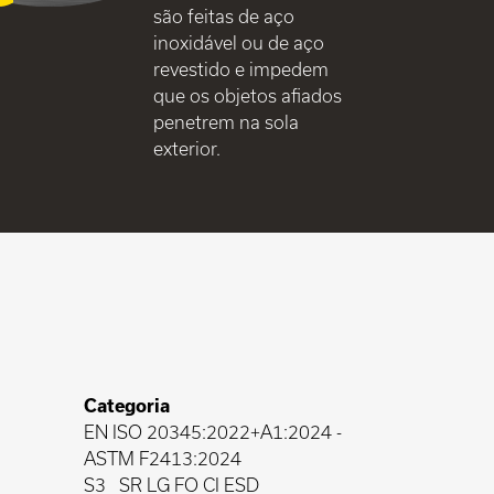
são feitas de aço
inoxidável ou de aço
revestido e impedem
que os objetos afiados
penetrem na sola
exterior.
Categoria
EN ISO 20345:2022+A1:2024
-
ASTM F2413:2024
S3
SR LG FO CI ESD