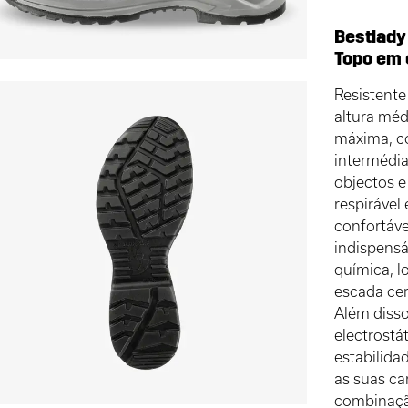
Bestlady
Topo em 
Resistent
altura mé
máxima, c
intermédi
objectos e
respirável
confortáve
indispens
química, l
escada cer
Além disso
electrostá
estabilida
as suas car
combinação