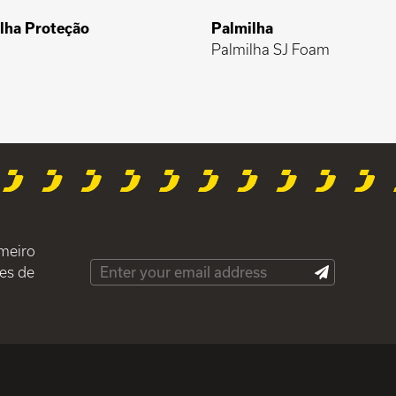
lha Proteção
Palmilha
Palmilha SJ Foam
imeiro
es de