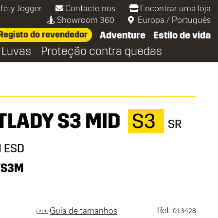
fety Jogger
Contacte-nos
Encontrar uma loja
Showroom 360
Europa
/
Português
Registo do revendedor
Adventure
Estilo de vida
Luvas
Proteção contra quedas
TLADY S3 MID
S3
SR
I ESD
YS3M
Ref.
Guia de tamanhos
013428