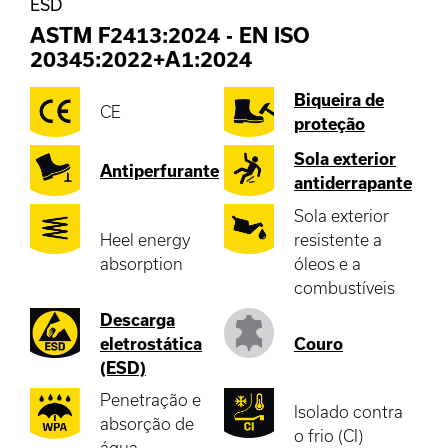
ESD
ASTM F2413:2024
-
EN ISO
20345:2022+A1:2024
Biqueira de
CE
proteção
Sola exterior
Antiperfurante
antiderrapante
Sola exterior
Heel energy
resistente a
absorption
óleos e a
combustíveis
Descarga
eletrostática
Couro
(ESD)
Penetração e
Isolado contra
absorção de
o frio (CI)
água