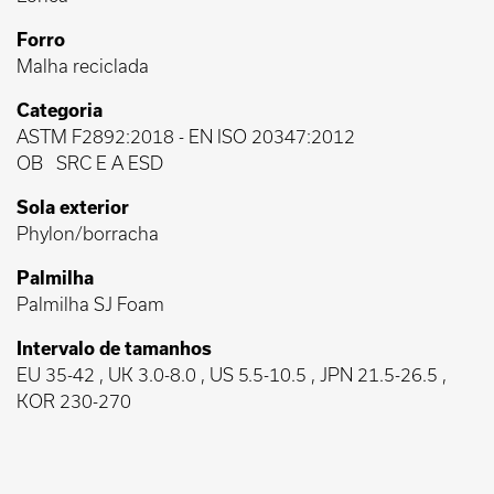
Forro
Malha reciclada
Categoria
ASTM F2892:2018
-
EN ISO 20347:2012
OB
SRC E A ESD
Sola exterior
Phylon/borracha
Palmilha
Palmilha SJ Foam
Intervalo de tamanhos
EU 35-42 , UK 3.0-8.0 , US 5.5-10.5 , JPN 21.5-26.5 ,
KOR 230-270