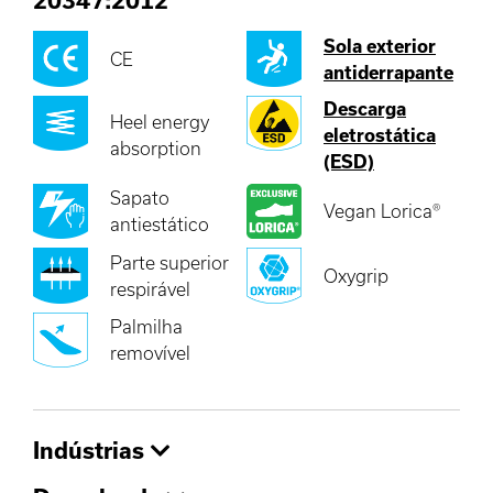
20347:2012
Sola exterior
CE
antiderrapante
Descarga
Heel energy
eletrostática
absorption
(ESD)
Sapato
Vegan Lorica®
antiestático
Parte superior
Oxygrip
respirável
Palmilha
removível
Indústrias