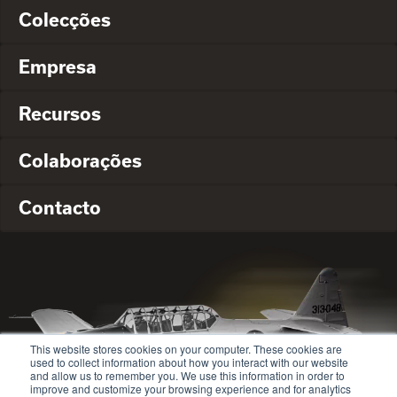
Colecções
Empresa
Recursos
Colaborações
Contacto
This website stores cookies on your computer. These cookies are
used to collect information about how you interact with our website
and allow us to remember you. We use this information in order to
improve and customize your browsing experience and for analytics