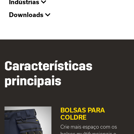
Indústrias
Downloads
Características
principais
BOLSAS PARA
COLDRE
Crie mais espaço com os
bolsos multifuncionais e