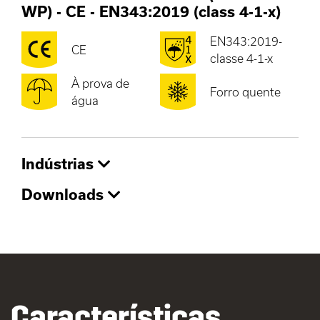
WP)
-
CE
-
EN343:2019 (class 4-1-x)
EN343:2019-
CE
classe 4-1-x
À prova de
Forro quente
água
Indústrias
Downloads
Características