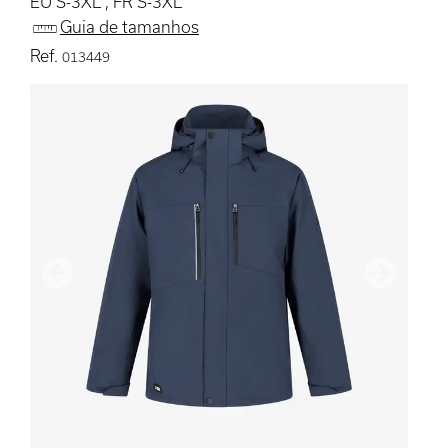
EU S-3XL , FR S-3XL
Guia de tamanhos
Ref.
013449
Anterior
Próximo