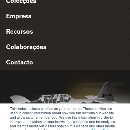
Colecções
Empresa
Recursos
Colaborações
Contacto
This website stores cookies on your computer. These cookies are
used to collect information about how you interact with our website
and allow us to remember you. We use this information in order to
improve and customize your browsing experience and for analytics
and metrics about our visitors both on this website and other media.