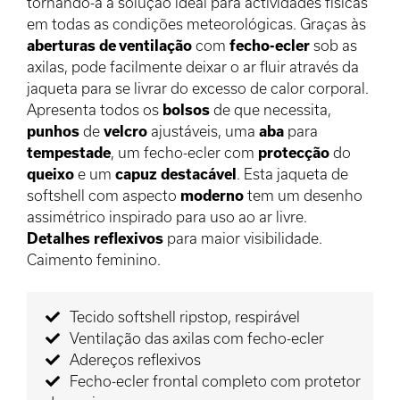
tornando-a a solução ideal para actividades físicas
em todas as condições meteorológicas. Graças às
aberturas de ventilação
com
fecho-ecler
sob as
axilas, pode facilmente deixar o ar fluir através da
jaqueta para se livrar do excesso de calor corporal.
Apresenta todos os
bolsos
de que necessita,
punhos
de
velcro
ajustáveis, uma
aba
para
tempestade
, um fecho-ecler com
protecção
do
queixo
e um
capuz
destacável
. Esta jaqueta de
softshell com aspecto
moderno
tem um desenho
assimétrico inspirado para uso ao ar livre.
Detalhes
reflexivos
para maior visibilidade.
Caimento feminino.
Tecido softshell ripstop, respirável
Ventilação das axilas com fecho-ecler
Adereços reflexivos
Fecho-ecler frontal completo com protetor