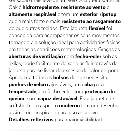
sensação mais leve de um velo. A jaqueta softshell
Oak é
hidrorrepelente
,
resistente ao vento
e
altamente
respirável
e tem um
exterior
ripstop
que é mais forte e mais
resistente ao rasgamento
do que outros tecidos. Esta jaqueta
flexível
foi
concebida para acompanhar os seus movimentos,
tornando-a a solução ideal para actividades físicas
em todas as condições meteorológicas. Graças às
aberturas de ventilação
com
fecho-ecler
sob as
axilas, pode facilmente deixar o ar fluir através da
jaqueta para se livrar do excesso de calor corporal.
Apresenta todos os
bolsos
de que necessita,
punhos de velcro
ajustáveis, uma
aba
para
tempestade
, um fecho-ecler com
protecção
do
queixo
e um
capuz
destacável
. Esta jaqueta de
softshell com aspecto
moderno
tem um desenho
assimétrico inspirado para uso ao ar livre.
Detalhes
reflexivos
para maior visibilidade.