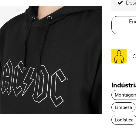
Desi
En
C
Indústr
Montage
Limpeza
Logística