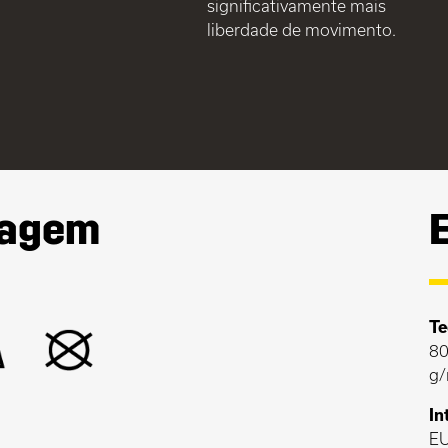
significativamente mais
liberdade de movimento.
vagem
Te
80
g/
In
EU