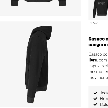
BLACK
Casaco c
canguru 
Casaco c
livre
, co
capuz exc
mesmo tem
moviment
Teci
Flex
Bol