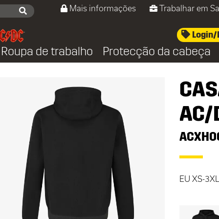
Mais informações
Trabalhar em Sa
Login/
Roupa de trabalho
Protecção da cabeça
CAS
AC/
ACXHO
EU XS-3XL