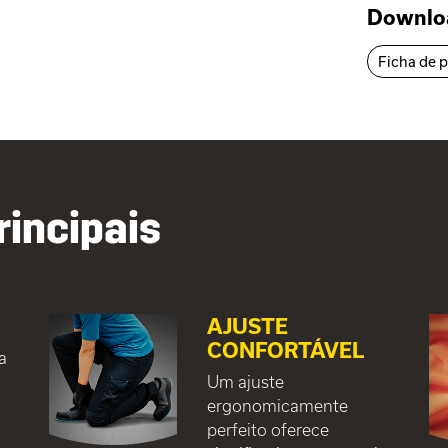
Downlo
Ficha de 
rincipais
AJUSTE
CONFORTÁVEL
a
,
Um ajuste
ergonomicamente
perfeito oferece