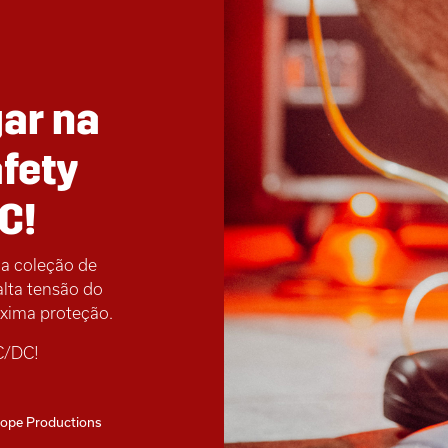
gar na
fety
C!
a coleção de
alta tensão do
xima proteção.
C/DC!
scope Productions