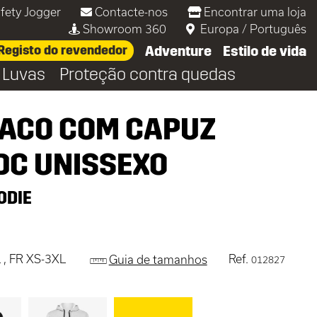
fety Jogger
Contacte-nos
Encontrar uma loja
Showroom 360
Europa
/
Português
Registo do revendedor
Adventure
Estilo de vida
Luvas
Proteção contra quedas
ACO COM CAPUZ
DC UNISSEXO
ODIE
 , FR XS-3XL
Ref.
Guia de tamanhos
012827