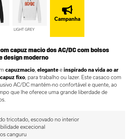
Campanha
LIGHT GREY
om capuz macio dos AC/DC com bolsos
e design moderno
om
capuz
macio
,
elegante
e
inspirado na vida ao ar
m
capuz fixo
, para trabalho ou lazer. Este casaco com
lusivo AC/DC mantém-no confortável e quente, ao
po que lhe oferece uma grande liberdade de
os.
do tricotado, escovado no interior
ibilidade excecional
sos canguru