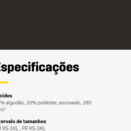
Especificações
cidos
% algodão, 20% poliéster, escovado, 280
m²
tervalo de tamanhos
 XS-3XL , FR XS-3XL