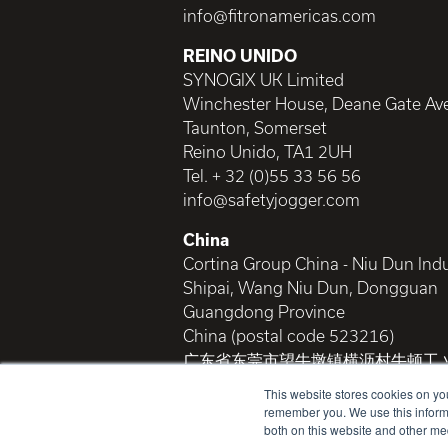
info@fitronamericas.com
REINO UNIDO
SYNOGIX UK Limited
Winchester House, Deane Gate Av
Taunton, Somerset
Reino Unido, TA1 2UH
Tel. + 32 (0)55 33 56 56
info@safetyjogger.com
China
Cortina Group China - Niu Dun Indu
Shipai, Wang Niu Dun, Dongguan
Guangdong Province
China (postal code 523216)
广东省东莞市望牛墩镇横沥村牛顿工 
(邮编523216)
This website stores cookies on yo
+86 769 3901 8500
remember you. We use this informa
both on this website and other me
+86 769 3901 8502