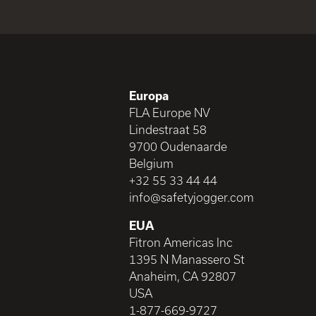
Europa
FLA Europe NV
Lindestraat 58
9700 Oudenaarde
Belgium
+32 55 33 44 44
info@safetyjogger.com
EUA
Fitron Americas Inc
1395 N Manassero St
Anaheim, CA 92807
USA
1-877-669-9727