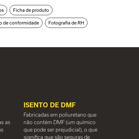
os
Ficha de produto
o de conformidade
Fotografia de RH
ISENTO DE DMF
Fabricadas em poliuretano que
as as
não contém DMF (um químico
as
que pode ser prejudicial), o que
significa que são seguras de