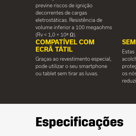
previne riscos de ignição
decorrentes de cargas
eletrostáticas. Resistência de
volume inferior a 100 megaohms
(Rv < 1,0 × 10⁸ Ω).
COMPATÍVEL COM
SEM
ECRÃ TÁTIL
Estas
Graças ao revestimento especial,
acolc
pode utilizar o seu smartphone
prote
ou tablet sem tirar as luvas.
os nó
reduzi
Especificações