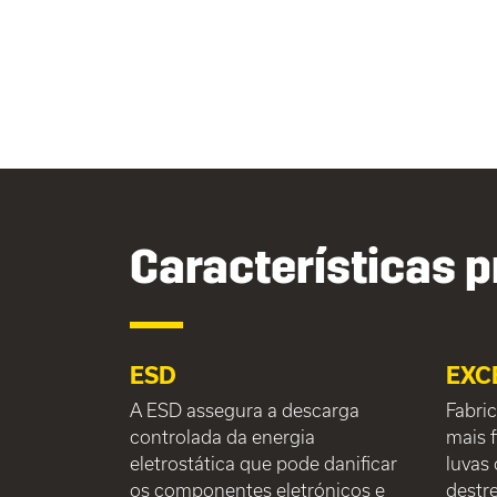
Características p
ESD
EXC
A ESD assegura a descarga
Fabri
controlada da energia
mais f
eletrostática que pode danificar
luvas
os componentes eletrónicos e
destre