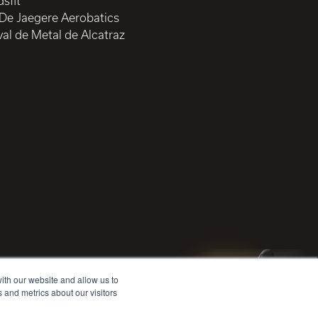
sfit
 De Jaegere Aerobatics
val de Metal de Alcatraz
ith our website and allow us to
 and metrics about our visitors