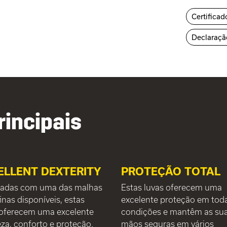
Certificad
Declaraçã
rincipais
ELLENT DEXTERITY
PROTEÇÃO TOTAL
cadas com uma das malhas
Estas luvas oferecem uma
inas disponíveis, estas
excelente proteção em tod
 oferecem uma excelente
condições e mantêm as su
za, conforto e proteção.
mãos seguras em vários