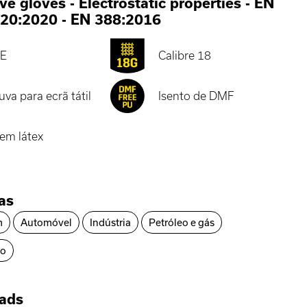
ve gloves - Electrostatic properties
-
EN
420:2020
-
EN 388:2016
E
Calibre 18
uva para ecrã tátil
Isento de DMF
em látex
ias
m
Automóvel
Indústria
Petróleo e gás
ão
ads