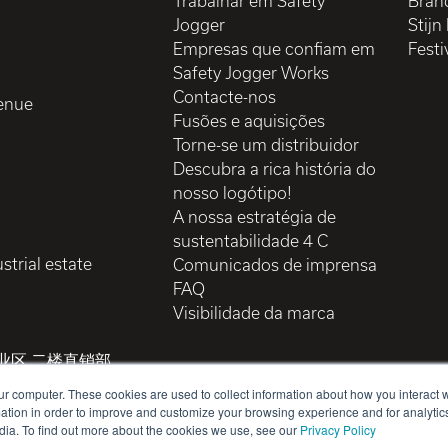
Trabalhar em Safety
Brand
Jogger
Stijn
Empresas que confiam em
Festi
Safety Jogger Works
Contacte-nos
enue
Fusões e aquisições
Torne-se um distribuidor
Descubra a rica história do
nosso logótipo!
A nossa estratégia de
sustentabilidade 4 C
strial estate
Comunicados de imprensa
FAQ
Visibilidade da marca
业区 二楼直销部
ur computer. These cookies are used to collect information about how you interact w
tion in order to improve and customize your browsing experience and for analytics
dia. To find out more about the cookies we use, see our
Privacy Policy