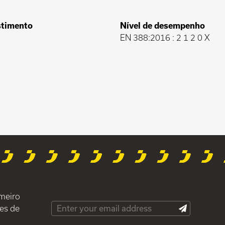
stimento
Nível de desempenho
EN 388:2016 : 2 1 2 0 X
imeiro
es de