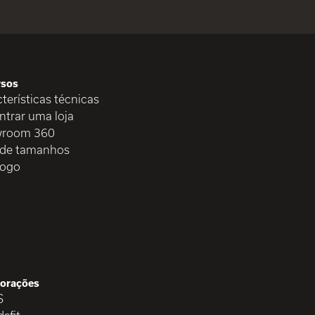
rsos
terísticas técnicas
ntrar uma loja
room 360
 de tamanhos
logo
orações
S