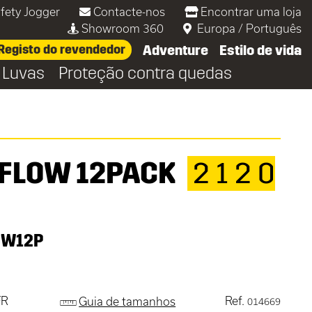
fety Jogger
Contacte-nos
Encontrar uma loja
Showroom 360
Europa
/
Português
Registo do revendedor
Adventure
Estilo de vida
Luvas
Proteção contra quedas
FLOW 12PACK
2 1 2 0
OW12P
FR
Ref.
Guia de tamanhos
014669