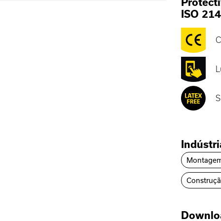
Protecti
ISO 21
C
L
S
Indústr
Montage
Construç
Downlo