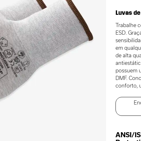
Luvas de
Trabalhe 
ESD. Graça
sensibilid
em qualque
de alta q
antiestáti
possuem u
DMF. Conc
conforto, 
En
ANSI/IS