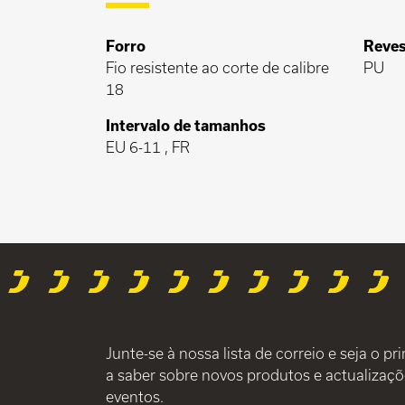
Forro
Reve
Fio resistente ao corte de calibre
PU
18
Intervalo de tamanhos
EU 6-11 , FR
Junte-se à nossa lista de correio e seja o pr
a saber sobre novos produtos e actualizaçõ
eventos.