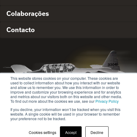
Colaborações
Contacto
This website stores cookies on your computer. These cookies are
used to collect information about how you interact with our website
and allow us to remember you. We use this information in order to
improve and customize your browsing experience and for analytics
and metrics about our visitors both on this website and other media.
To find out more about the cookies we use, see our
Privacy Policy
If you decline, your information won’t be tracked when you visit this
website. A single cookie will be used in your browser to remember
© 2020-2024 Safety Jogger All rights reserved
your preference not to be tracked.
Site map
Política de privacidade
Cookies settings
Accept
Decline