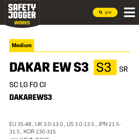
검색
Medium
DAKAR EW S3
S3
SR
SC LG FO CI
DAKAREWS3
EU 35-48 , UK 3.0-13.0 , US 3.0-13.5 , JPN 21.5-
31.5 , KOR 230-315