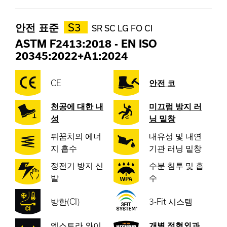
안전 표준
S3
SR SC LG FO CI
ASTM F2413:2018
-
EN ISO
20345:2022+A1:2024
CE
안전 코
천공에 대한 내
미끄럼 방지 러
성
닝 밑창
뒤꿈치의 에너
내유성 및 내연
지 흡수
기관 러닝 밑창
정전기 방지 신
수분 침투 및 흡
발
수
방한(CI)
3-Fit 시스템
엑스트라 와이
개별 정형외과