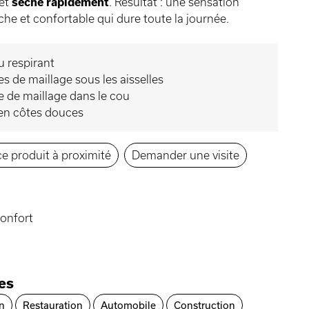
 et
sèche rapidement
. Résultat : une sensation
èche et confortable qui dure toute la journée.
u respirant
s de maillage sous les aisselles
 de maillage dans le cou
en côtes douces
e produit à proximité
Demander une visite
onfort
ies
n
Restauration
Automobile
Construction