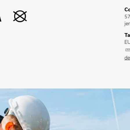
Co
57
je
Ta
EU
de