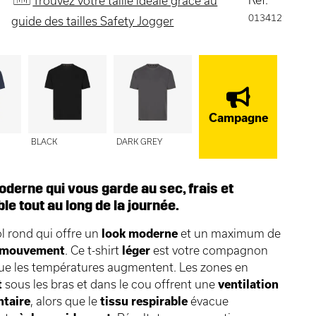
Trouvez votre taille idéale grâce au
013412
guide des tailles Safety Jogger
Campagne
BLACK
DARK GREY
oderne qui vous garde au sec, frais et
le tout au long de la journée.
ol rond qui offre un
look moderne
et un maximum de
e mouvement
. Ce t-shirt
léger
est votre compagnon
que les températures augmentent. Les zones en
t
sous les bras et dans le cou offrent une
ventilation
taire
, alors que le
tissu respirable
évacue