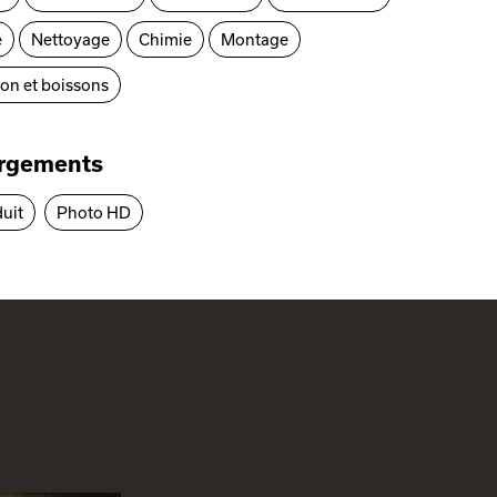
e
Nettoyage
Chimie
Montage
ion et boissons
argements
duit
Photo HD