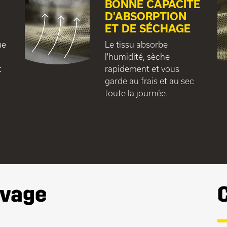
BONNE CAPACITÉ
D'ABSORPTION
ET DE SÉCHAGE
ue
Le tissu absorbe
l'humidité, sèche
t
rapidement et vous
garde au frais et au sec
toute la journée.
avage