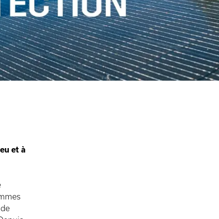
eu et à
e
sommes
 de