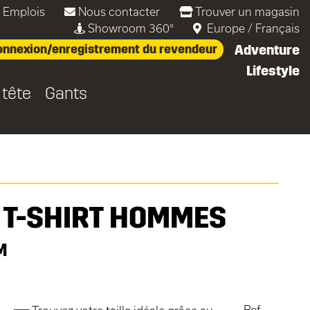
Emplois
Nous contacter
Trouver un magasin
Showroom 360°
Europe
/
Français
nnexion/enregistrement du revendeur
Adventure
Lifestyle
 tête
Gants
 T-SHIRT HOMMES
M
Ref.