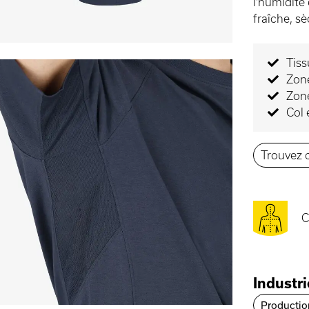
l'humidité
fraîche, s
Tiss
Zone
Zone
Col 
Trouvez c
C
Industr
Productio