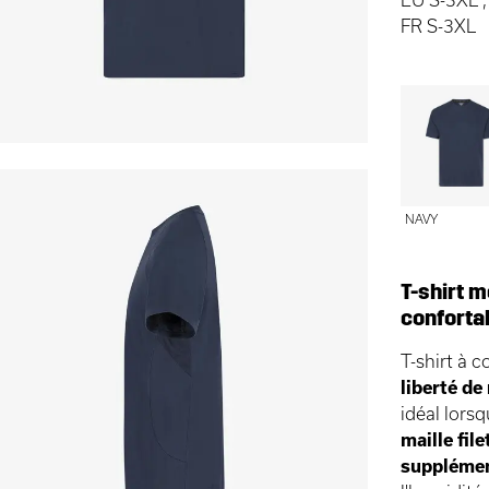
FR S-3XL
NAVY
T-shirt m
confortab
T-shirt à c
liberté d
idéal lors
maille file
supplémen