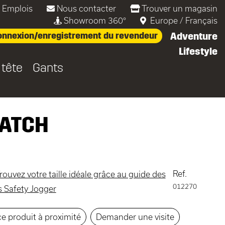
Emplois
Nous contacter
Trouver un magasin
Showroom 360°
Europe
/
Français
nnexion/enregistrement du revendeur
Adventure
Lifestyle
 tête
Gants
ATCH
Ref.
rouvez votre taille idéale grâce au guide des
012270
es Safety Jogger
e produit à proximité
Demander une visite