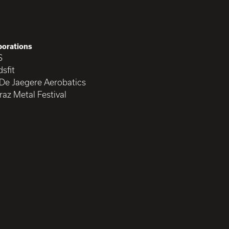
borations
S
sfit
 De Jaegere Aerobatics
raz Metal Festival