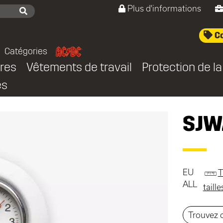
Plus d'informations
Co
Catégories
res
Vêtements de travail
Protection de la
es
SJW
EU
T
ALL
taill
Trouvez c