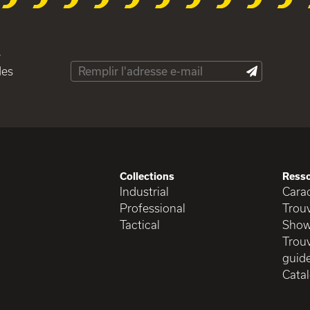
e
des
Collections
Ress
Industrial
Carac
Professional
Trou
Tactical
Show
Trouv
guide
Cata