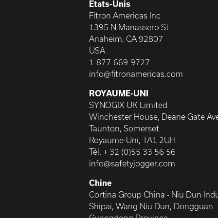
Etats-Unis
Fitron Americas Inc
1395 N Manassero St
Anaheim, CA 92807
USA
1-877-669-9727
info@fitronamericas.com
ROYAUME-UNI
SYNOGIX UK Limited
Winchester House, Deane Gate Av
Taunton, Somerset
Royaume-Uni, TA1 2UH
Tél. + 32 (0)55 33 56 56
info@safetyjogger.com
Chine
Cortina Group China - Niu Dun Indu
Shipai, Wang Niu Dun, Dongguan
Guangdong Province