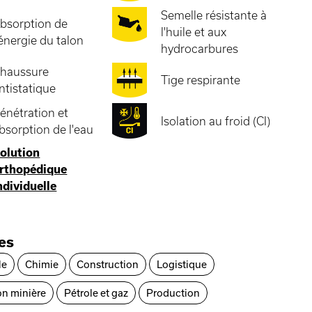
Semelle résistante à
bsorption de
l'huile et aux
'énergie du talon
hydrocarbures
haussure
Tige respirante
ntistatique
énétration et
Isolation au froid (CI)
bsorption de l'eau
olution
rthopédique
ndividuelle
ies
le
Chimie
Construction
Logistique
on minière
Pétrole et gaz
Production