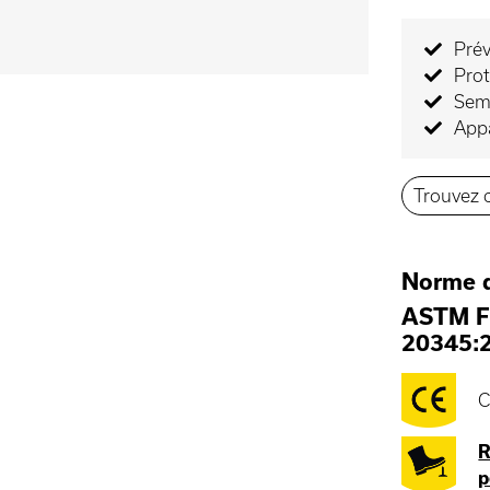
Prév
Prot
Seme
Appa
Trouvez c
Norme d
ASTM F
20345:
C
R
p