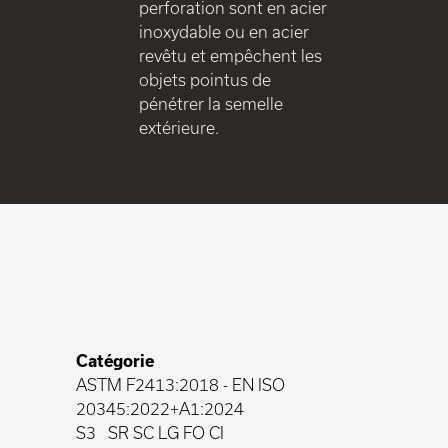
perforation sont en acier
inoxydable ou en acier
revêtu et empêchent les
objets pointus de
pénétrer la semelle
extérieure.
Catégorie
ASTM F2413:2018
-
EN ISO
20345:2022+A1:2024
S3
SR SC LG FO CI