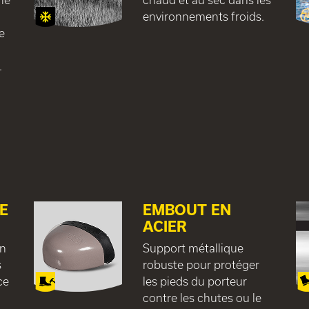
environnements froids.
e
.
E
EMBOUT EN
ACIER
on
Support métallique
s
robuste pour protéger
ce
les pieds du porteur
contre les chutes ou le