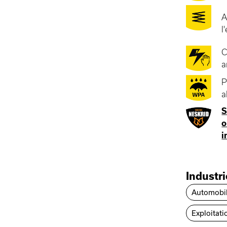
A
l
C
a
P
a
S
o
i
Industr
Automobi
Exploitati