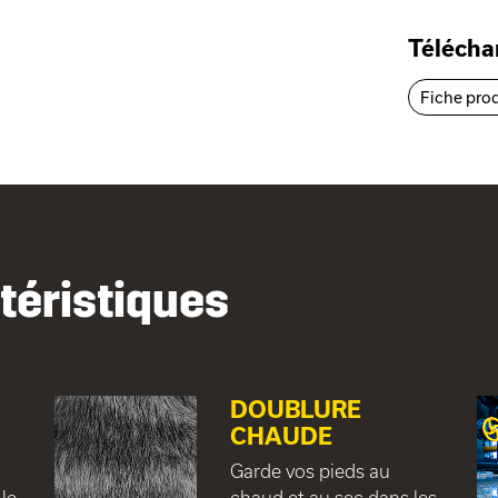
Téléch
Fiche pro
téristiques
DOUBLURE
CHAUDE
Garde vos pieds au
 le
chaud et au sec dans les