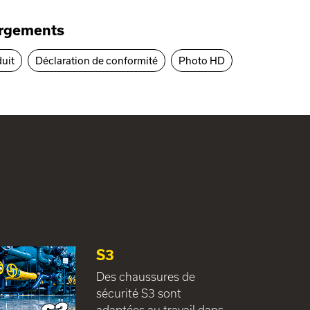
argements
duit
Déclaration de conformité
Photo HD
S3
Des chaussures de
sécurité S3 sont
adaptées au travail dans