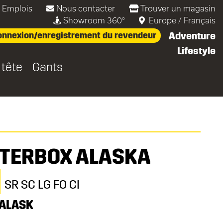
Emplois
Nous contacter
Trouver un magasin
Showroom 360°
Europe
/
Français
nnexion/enregistrement du revendeur
Adventure
Lifestyle
 tête
Gants
TERBOX ALASKA
SR SC LG FO CI
ALASK