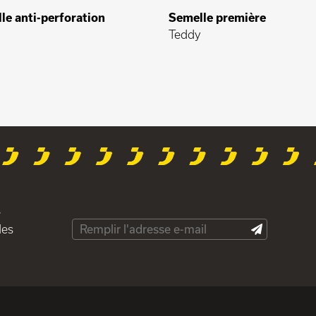
le anti-perforation
Semelle première
Teddy
e
des