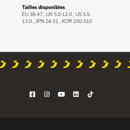
Tailles disponibles
EU 38-47 , UK 5.0-12.0 , US 5.5-
13.0 , JPN 24-31 , KOR 250-310