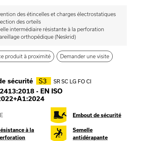
ention des étincelles et charges électrostatiques
ection des orteils
lle intermédiaire résistante à la perforation
reillage orthopédique (Neskrid)
e produit à proximité
Demander une visite
e sécurité
S3
SR SC LG FO CI
2413:2018
-
EN ISO
2022+A1:2024
E
Embout de sécurité
ésistance à la
Semelle
erforation
antidérapante