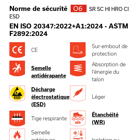
Norme de sécurité
O6
SR SC HI HRO CI
ESD
EN ISO 20347:2022+A1:2024
-
ASTM
F2892:2024
Sur-embout de
CE
protection
Absorption de
Semelle
l'énergie du
antidérapante
talon
Décharge
électrostatique
Léger
(ESD)
Étanchéité
Tige respirante
(WR)
Semelle
extérieure
Isolation au