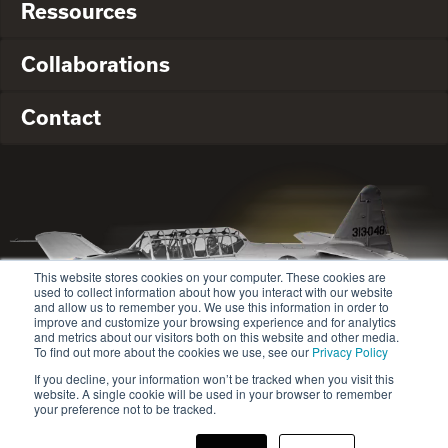
Ressources
Collaborations
Contact
This website stores cookies on your computer. These cookies are
used to collect information about how you interact with our website
and allow us to remember you. We use this information in order to
improve and customize your browsing experience and for analytics
and metrics about our visitors both on this website and other media.
To find out more about the cookies we use, see our
Privacy Policy
If you decline, your information won’t be tracked when you visit this
website. A single cookie will be used in your browser to remember
© 2020-2024 Safety Jogger All rights reserved
your preference not to be tracked.
Site map
Politique de confidentialité