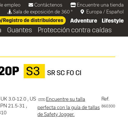
de empleo
Contáctenos
Encuentre una tienda
Sala de exposición de 360 °
Europa
/
Español
Registro de distribuidores
Adventure
Lifestyle
a
Guantes
Protección contra caídas
20P
S3
SR SC FO CI
 UK 3.0-12.0 , US
Ref.
Encuentre su talla
 JPN 21.5-31 ,
860300
perfecta con la guía de tallas
310
de Safety Jogger.