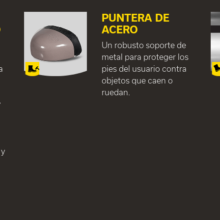
L
PUNTERA DE
O
ACERO
Un robusto soporte de
metal para proteger los
a
pies del usuario contra
objetos que caen o
ruedan.
y
 y