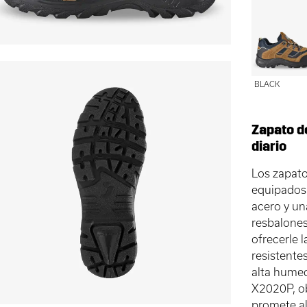
BLACK
Zapato d
diario
Los zapato
equipados 
acero y un
resbalones
ofrecerle 
resistente
alta humed
X2020P, ob
promete ali