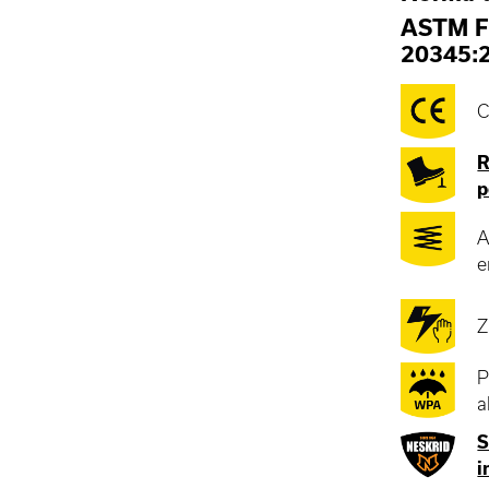
ASTM F
20345:
C
R
p
A
e
Z
P
a
S
i