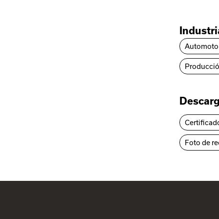
Industr
Automoto
Producci
Descar
Certificad
Foto de r