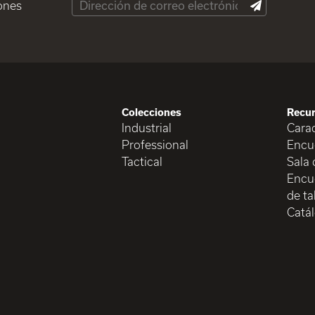
ones
Colecciones
Recu
Industrial
Carac
Professional
Encu
Tactical
Sala 
Encue
de ta
Catá