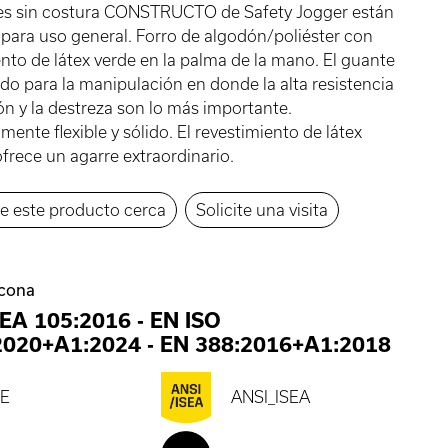
es sin costura CONSTRUCTO de Safety Jogger están
para uso general. Forro de algodón/poliéster con
nto de látex verde en la palma de la mano. El guante
ado para la manipulación en donde la alta resistencia
ión y la destreza son lo más importante.
ente flexible y sólido. El revestimiento de látex
frece un agarre extraordinario.
e este producto cerca
Solicite una visita
icona
SEA 105:2016
-
EN ISO
2020+A1:2024
-
EN 388:2016+A1:2018
E
ANSI_ISEA