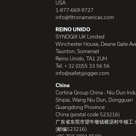
USA
1-877-669-9727
info@fitronamericas.com
REINO UNIDO
SYNOGIX UK Limited
Winchester House, Deane Gate Av
Taunton, Somerset
Reino Unido, TA1 2UH
Tel. + 32 (0)55 33 56 56
info@safetyjogger.com
China
Cortina Group China - Niu Dun Indu
Shipai, Wang Niu Dun, Dongguan
Guangdong Province
China (postal code 523216)
广东省东莞市望牛墩镇横沥村牛顿工 
(邮编523216)