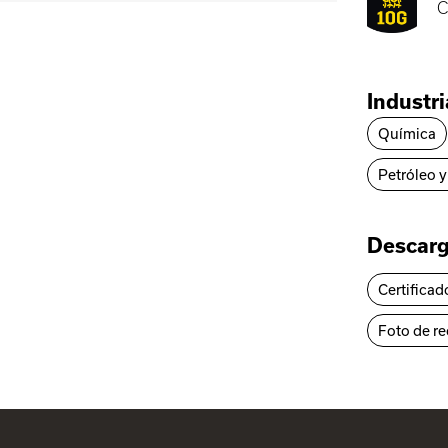
C
Industr
Química
Petróleo y
Descar
Certificad
Foto de r