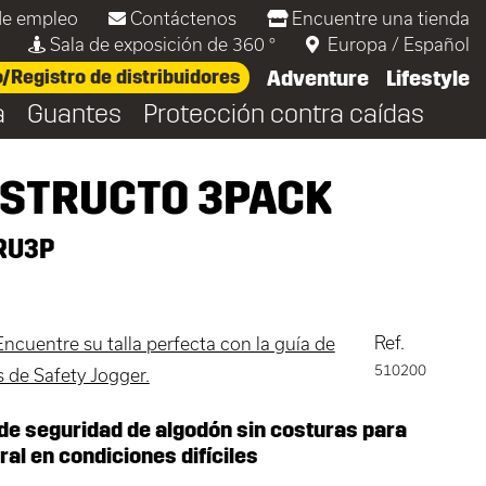
de empleo
Contáctenos
Encuentre una tienda
Sala de exposición de 360 °
Europa
/
Español
Registro de distribuidores
Adventure
Lifestyle
a
Guantes
Protección contra caídas
STRUCTO 3PACK
RU3P
Ref.
Encuentre su talla perfecta con la guía de
510200
as de Safety Jogger.
de seguridad de algodón sin costuras para
al en condiciones difíciles