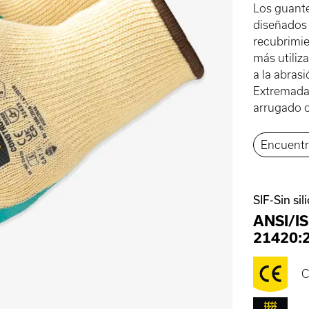
Los guant
diseñados 
recubrimie
más utiliz
a la abras
Extremadam
arrugado o
Encuentr
SIF-Sin sil
ANSI/I
21420:
C