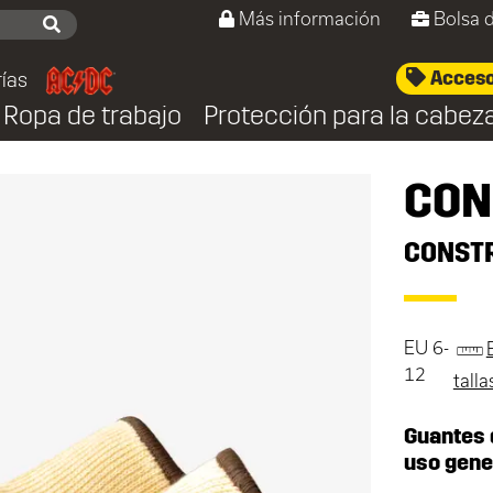
Más información
Bolsa 
Acceso/
ías
Ropa de trabajo
Protección para la cabez
CON
CONST
EU 6-
12
tall
Guantes 
uso gener