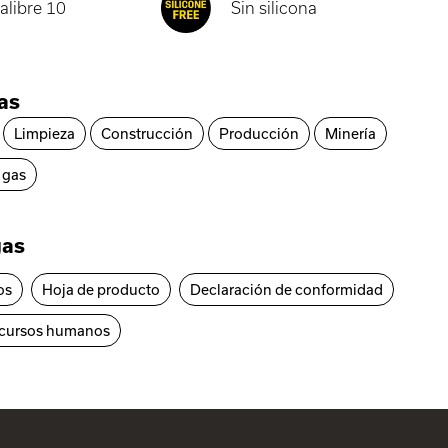
alibre 10
Sin silicona
ias
Limpieza
Construcción
Producción
Minería
 gas
gas
os
Hoja de producto
Declaración de conformidad
ecursos humanos