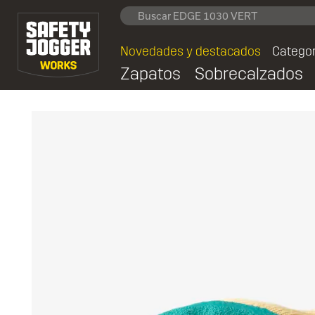
Novedades y destacados
Categor
Zapatos
Sobrecalzados